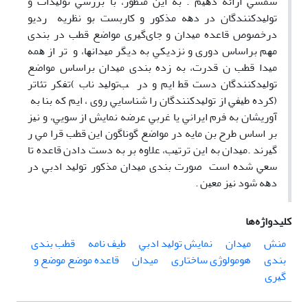
ﺷﻤﺴﻲ اراﺋﻪ دﻫﻴﻢ . ﺑﻪ اﻳﻦ ﻣﻨﻈﻮر، ﺑﺎ ﺑﺮرﺳﻲ ﺗﻮﻟﻴﺪات و
ﺗﻮﻟﻴﺪﻛﻨﻨﺪﮔﺎن در دﻫﻪ ﻣﺬﻛﻮر و ﻛﺎرﺑﺴﺖ ﺑﻮ ﻧﻈﺮﻳﻪ ردﻳﻮ
درﺧﺼﻮص ﻗﺎﻋﺪه ﻣﻴﺪان و ﺟﺎیﮔﻴﺮی ﻣﻮاﺿﻊ ﻗﻄﺐ در ﺑﻨﺪی
ﻣﻬﻢ ﺑﺮاﺳﺎس دوری و ﻧﺰدﻳﻜﻲ ﺑﻪ دﻳﮕﺮ ﻣﻴﺪاﻧﻬﺎ، و ﺗﺮ از ﻫﻤﻪ
ﻣﻴﺪا ﻗﻄﺐ ن ﻗﺪرت، ﺑﻪ زده ﺑﻨﺪی ﻣﻴﺪان ﺑﺮاﺳﺎس ﻣﻮاﺿﻊ
ﺗﻮﻟﻴﺪﻛﻨﻨﺪﮔﺎن دﺳﺖ ﻗﻄ اﻳﻢ و در ﺐﺗﻮﻟﻴﺪ ﻧﺎب )ﺗﻔﻜﺮ ﺗﺌﺎﺗﺮ
(ﻛﺮده ﻃﻴﻔﻲ از ﺗﻮﻟﻴﺪﻛﻨﻨﺪﮔﺎن را ﺷﻨﺎﺳﺎﻳﻲ روی ، اﻳﻢ ﻛﻪ ﺑﻨﺎ ﺑﻪ
آورﻳﺸﺎن ﺑﻪ ﻓﺮم اﻳﺮاﻧﻲ ﻳﺎ ﻏﺮﺑﻲ ﻋﺮﺿﻪ ﻧﻤﺎﻳﺶ از ﺳﻮﻳﻲ، و ﻧﻴﺰ
ﺑﺮ اﺳﺎس ﻃﺮح ﺑﻦ ﻣﺎﻳﻪ در ﻣﻮاﺿﻊ ﮔﻮﻧﺎﮔﻮن اﻳﻦ ﻗﻄﺐ ﻗﺮا ﻣﻲ ر
ﮔﻴﺮﻧﺪ .ﻣﻴﺪان ﺑﻪ اﻳﻦ ﺗﺮﺗﻴﺐ، ﻋﻼوه ﺑﺮ ﺑﻪ دﺳﺖ دادن ﻗﺎﻋﺪه ﺗﺎ
ﺳﻌﻲ ﺷﺪه اﺳﺖ ﺻﻮرت ﺑﻨﺪی ﻣﻴﺪان ﻣﺬﻛﻮر ﺗﻮﻟﻴﺪ ادﺑﻲ در
دﻫﻪ ﺷﻮد ﻧﻴﺰ ﻣﻌﻴﻦ .
کلیدواژه‌ها
ﻣﻨﺶ
ﻣﻴﺪان
ﻧﻤﺎﻳﺶ ﺗﻮﻟﻴﺪ ادﺑﻲ
طیف ﻧﺎﻣﻪ
ﻗﻄﺐ ﺑﻨﺪی
ﺑﻨﺪی
هومولوژی ﺳﺎﺧﺘﺎری
میدان
ﻗﺎﻋﺪه ﻣﻮﺿﻊ ﻣﻮﺿﻊ و
ﮔﻴﺮی