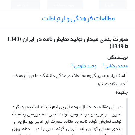
English
ورود به سامانه
ثبت نام
مطالعات فرهنگی و ارتباطات
صورت بندی میدان تولید نمایش نامه در ایران (1340
تا 1349)
نویسندگان
2
1
محمد رضایی
وحید طلوعی
1
استادیار و مدیر گروه مطالعات فرهنگی دانشگاه علم و فرهنگ
2
دانشگاه تورنتو
چکیده
در اﻳﻦ ﻣﻘﺎﻟﻪ ﺑﻪ دﻧﺒﺎل ﺑﻮده آن ﭘﻲ اﻳﻢ ﺗﺎ ﺑﺎ ﻋﻨﺎﻳﺖ ﺑﻪ روﻳﻜﺮد
ﻧﻈﺮی ﻳﺮ ﺑﻮردﻳﻮ درﺧﺼﻮص ﺗﻮﻟﻴﺪ ادﺑﻲ، ﺑﻪ ﺑﺮرﺳﻲ وﺿﻌﻴﺖ
ﺗﻮﻟﻴﺪ ﻧﻤﺎﻳﺶ ﮔﻮﻧﻪ ﻧﺎﻣﻪ ﺑﻪ ﻣﺜﺎﺑﻪ ﺻﻮرت ای ادﺑﻲ ﺑﭙﺮدازﻳﻢ و
ﺑﻨﺪی ﻣﻴﺪان ﺗﻮ اﻳﻦ ﻟﻴﺪ اﻳﺮان ﮔﻮﻧﻪ ادﺑﻲ را در دﻫﻪ ﭼﻬﻞ