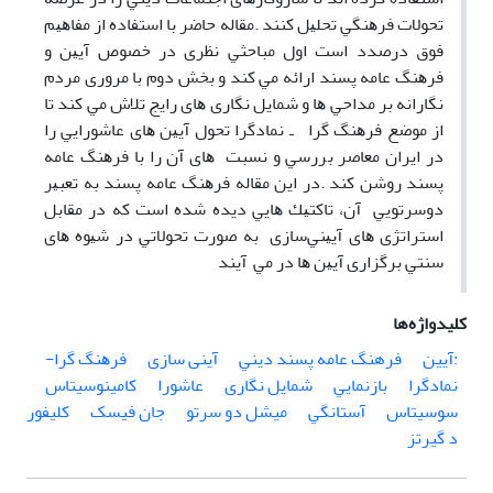
ﺗﺤﻮﻻت ﻓﺮﻫﻨﮕﻲ ﺗﺤﻠﻴﻞ ﻛﻨﻨﺪ .ﻣﻘﺎﻟﻪ ﺣﺎﺿﺮ ﺑﺎ اﺳﺘﻔﺎده از ﻣﻔﺎﻫﻴﻢ
ﻓﻮق درﺻﺪد اﺳﺖ اول ﻣﺒﺎﺣﺜﻲ ﻧﻈﺮی در ﺧﺼﻮص آﻳﻴﻦ و
ﻓﺮﻫﻨﮓ ﻋﺎﻣﻪ ﭘﺴﻨﺪ اراﺋﻪ ﻣﻲ ﻛﻨﺪ و ﺑﺨﺶ دوم ﺑﺎ ﻣﺮوری ﻣﺮدم
ﻧﮕﺎراﻧﻪ ﺑﺮ ﻣﺪاﺣﻲ ﻫﺎ و ﺷﻤﺎﻳﻞ ﻧﮕﺎری ﻫﺎی راﻳﺞ ﺗﻼش ﻣﻲ ﻛﻨﺪ ﺗﺎ
از ﻣﻮﺿﻊ ﻓﺮﻫﻨﮓ ﮔﺮا ـ ﻧﻤﺎدﮔﺮا ﺗﺤﻮل آﻳﻴﻦ ﻫﺎی ﻋﺎﺷﻮراﻳﻲ را
در اﻳﺮان ﻣﻌﺎﺻﺮ ﺑﺮرﺳﻲ و ﻧﺴﺒﺖ ﻫﺎی آن را ﺑﺎ ﻓﺮﻫﻨﮓ ﻋﺎﻣﻪ
ﭘﺴﻨﺪ روﺷﻦ ﻛﻨﺪ .در اﻳﻦ ﻣﻘﺎﻟﻪ ﻓﺮﻫﻨﮓ ﻋﺎﻣﻪ ﭘﺴﻨﺪ ﺑﻪ ﺗﻌﺒﻴﺮ
دوﺳﺮﺗﻮﻳﻲ آن، ﺗﺎﻛﺘﻴﻚ ﻫﺎﻳﻲ دﻳﺪه ﺷﺪه اﺳﺖ ﻛﻪ در ﻣﻘﺎﺑﻞ
اﺳﺘﺮاﺗﮋی ﻫﺎی آﻳﻴﻨﻲسازی ﺑﻪ ﺻﻮرت ﺗﺤﻮﻻﺗﻲ در ﺷﻴﻮه ﻫﺎی
ﺳﻨﺘﻲ ﺑﺮﮔﺰاری آﻳﻴﻦ ﻫﺎ در ﻣﻲ آﻳﻨﺪ
کلیدواژه‌ها
:آیین
فرهنگ ﻋﺎﻣﻪ ﭘﺴﻨﺪ دﻳﻨﻲ
آینی ﺳﺎزی
ﻓﺮﻫﻨﮓ ﮔﺮا-
ﻧﻤﺎدﮔﺮا
ﺑﺎزﻧﻤﺎﻳﻲ
ﺷﻤﺎﻳﻞ ﻧﮕﺎری
ﻋﺎﺷﻮرا
کامینوسیتاس
سوسیتاس
آﺳﺘﺎﻧﮕﻲ
میشل دو ﺳﺮﺗﻮ
ﺟﺎن فیسک
کلیفور
د گیرتز