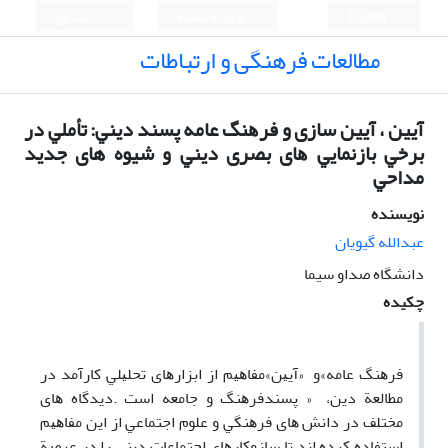
English
ورود به سامانه
ثبت نام
مطالعات فرهنگی و ارتباطات
آیین ، آیین ﺳﺎزی و ﻓﺮﻫﻨﮓ ﻋﺎﻣﻪ ﭘﺴﻨﺪ دﻳﻨﻲ: ﺗﺄﻣﻠﻲ در
ﺑﺮﺧﻲ ﺑﺎزﻧﻤﺎﻳﻲ ﻫﺎی ﺑﺼﺮی دﻳﻨﻲ و شیوه های ﺟﺪﻳﺪ
ﻣﺪاﺣﻲ
نویسنده
عبدالله گیویان
دانشگاه صداو سیما
چکیده
ﻓﺮﻫﻨﮓ ﻋﺎﻣﻪ»و «آﻳﻴﻦ»ﻣﻔﺎﻫﻴﻢ از اﺑﺰارﻫﺎی ﺗﺤﻠﻴﻠﻲ ﻛﺎرآﻣﺪ در
ﻣﻄﺎﻟﻌﺔ دﻳﻦ، « ﭘﺴﻨﺪﻓﺮﻫﻨﮓ و ﺟﺎﻣﻌﻪ اﺳﺖ .دﻳﺪﮔﺎه ﻫﺎی
ﻣﺨﺘﻠﻒ در داﻧﺶ ﻫﺎی ﻓﺮﻫﻨﮕﻲ و ﻋﻠﻮم اﺟﺘﻤﺎﻋﻲ از اﻳﻦ ﻣﻔﺎﻫﻴﻢ
اﺳﺘﻔﺎده ﻛﺮده اﻧﺪ ﺗﺎ ﺳﺎزوﻛﺎرﻫﺎی اﺟﺘﻤﺎﻋﺎت دﻳﻨﻲ را در ﻋﺮﺻﺔ