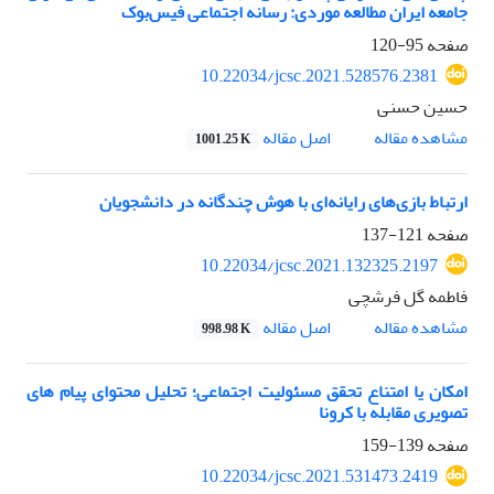
جامعه ایران مطالعه موردی: رسانه اجتماعی فیس‌بوک
صفحه
95-120
10.22034/jcsc.2021.528576.2381
حسین حسنی
اصل مقاله
مشاهده مقاله
1001.25 K
ارتباط بازی‌های رایانه‌ای با هوش چندگانه در دانشجویان
صفحه
121-137
10.22034/jcsc.2021.132325.2197
فاطمه گل فرشچی
اصل مقاله
مشاهده مقاله
998.98 K
امکان یا امتناع تحقق مسئولیت اجتماعی؛ تحلیل محتوای پیام های
تصویری مقابله با کرونا
صفحه
139-159
10.22034/jcsc.2021.531473.2419