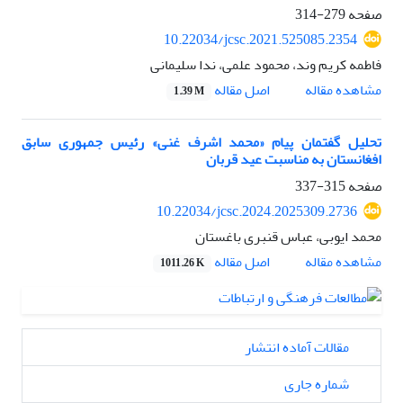
صفحه
279-314
10.22034/jcsc.2021.525085.2354
فاطمه کریم وند، محمود علمی، ندا سلیمانی
اصل مقاله
مشاهده مقاله
1.39 M
تحلیل گفتمان پیام «محمد اشرف غنی» رئیس جمهوری سابق
افغانستان به مناسبت عید قربان
صفحه
315-337
10.22034/jcsc.2024.2025309.2736
محمد ایوبی، عباس قنبری باغستان
اصل مقاله
مشاهده مقاله
1011.26 K
مقالات آماده انتشار
شماره جاری