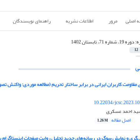
 اصلی
مرور
اطلاعات نشریه
راهنمای نویسندگان
ه:
دوره 19، شماره 71، تابستان 1402
12
ی
 مقاومت کاربران ایرانی در برابر ساختار تحریم (مطالعه موردی: واکنش تصو
10.22034/jcsc.2023.1
سید احمد عسکری
اصل مقاله
1.26 M
گری و نمایش سوگ در رسانه‌های جدید تحلیل روایت صفحات اینستاگرام به