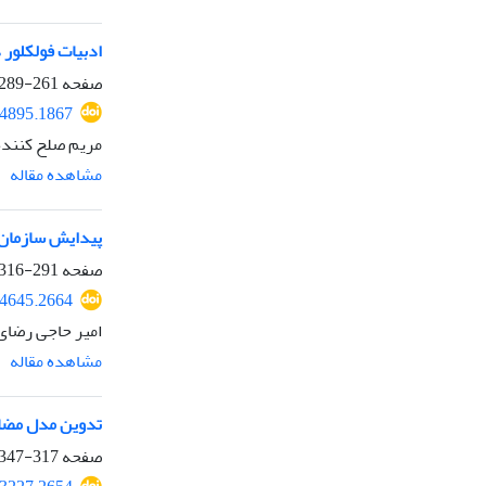
ادبیات فولکلور 
صفحه
261-289
04895.1867
مریم صلح کنند
مشاهده مقاله
پیدایش سازمان ب
صفحه
291-316
04645.2664
امیر حاجی رضای
مشاهده مقاله
تدوین مدل مضام
صفحه
317-347