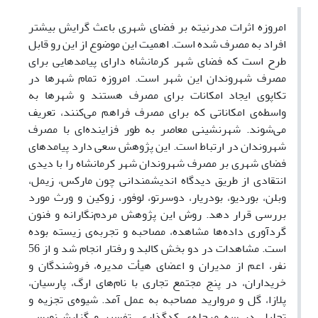
امروزه اثرات مدرنیته بر فضای شهری باعث گرایش بیشتر
افراد به مصرف شده است. اهمیت این موضوع از این رو قابل
طرح است که فضای شهر کرمانشاه دارای پیامدهایی برای
مصرف شهروندان این شهر است. امروزه تمام شهرها در
تکاپوی ایجاد امکانات برای مصرف هستند و شهرها به‌
واسطه‌ی امکاناتی که برای مصرف فراهم می‌کنند، تعریف
می‌شوند. شهرنشینی معاصر به طور فزاینده‌ای با مصرف
شهروندان در ارتباط است. این پژوهش سعی دارد پیامدهای
فضای شهری بر مصرف شهروندان شهر کرمانشاه را با دیدی
انتقادی از طریق دیدگاه اندیشمندانی چون مارکس، زیمل،
وبلن، بوردیو، بودریار، دوسرتو، لوفور، زوکین و ورث مورد
بررسی قرار دهد. روش این پژوهش مردم‌نگارانه و فنون
گردآوری داده‌ها مشاهده، مصاحبه و تجربه‌ی زیسته بوده
است. مشاهدات در دو بخش کالبد و رفتار انجام شد و از 56
نفر، اعم از مدیران و اعضای هیأت مدیره، فروشندگان و
خریداران، در پنج مجتمع تجاری با نام‌های ارگ، پارسیان،
پلازا، گل و مروارید مصاحبه به عمل آمد. شیوه‌ی تجزیه و
تحلیل در سه مرحله‌ی کدگذاری، تفسیر و گزارش‌نویسی