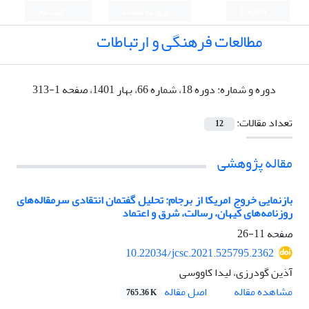
English
ورود به سامانه
ثبت نام
مطالعات فرهنگی و ارتباطات
دوره و شماره:
دوره 18، شماره 66، بهار 1401، صفحه 1-313
تعداد مقالات:
12
مقاله پژوهشی
بازنمایی خروج امریکا از برجام: تحلیل گفتمان انتقادی سرمقاله‌های
روزنامه‌های کیهان، رسالت، شرق و اعتماد
صفحه
11-26
10.22034/jcsc.2021.525795.2362
آذین گودرزی، لیدا کاووسی
اصل مقاله
مشاهده مقاله
765.36 K