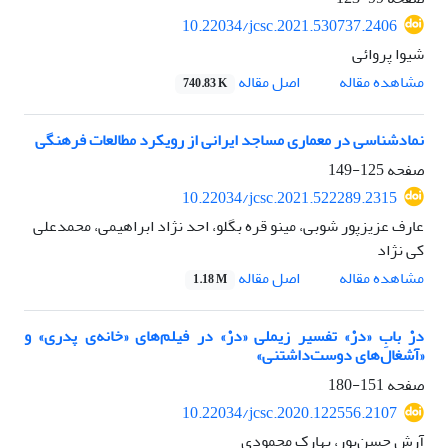
10.22034/jcsc.2021.530737.2406
شیوا پروائی
اصل مقاله
مشاهده مقاله
740.83 K
نماد‌شناسی در معماری مساجد ایرانی از رویکرد مطالعات فرهنگی
صفحه
125-149
10.22034/jcsc.2021.522289.2315
عارف عزیزپور شوبی، مینو قره بگلو، احد نژاد ابراهیمی، محمدعلی
کی نژاد
اصل مقاله
مشاهده مقاله
1.18 M
درْ بابِ «درْ» تفسیر زیملی «درْ» در فیلم‌های «خانه‌ی پدری» و
«آشغال‌های دوست‌داشتنی»
صفحه
151-180
10.22034/jcsc.2020.122556.2107
آرش حسن‌پور، بهارک محمودی