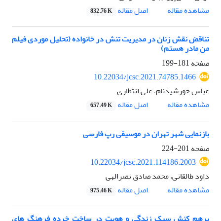
اصل مقاله
مشاهده مقاله
832.76 K
تناقض نقش زنان در مدیریت تنش در خانواده (تحلیل موردی فیلم
من مادر هستم)
صفحه
181-199
10.22034/jcsc.2021.74785.1466
عباس خورشیدنام، علی انتظاری
اصل مقاله
مشاهده مقاله
657.49 K
بازنمایی شهر تهران در موسیقی رپ فارسی
صفحه
201-224
10.22034/jcsc.2021.114186.2003
داود طالقانی، محمد صادق نصرالهی
اصل مقاله
مشاهده مقاله
975.46 K
برهم کنش سبک زندگی و هویت در ساخت خرده فرهنگ های