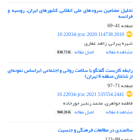
تحلیل مضامین سرودهای ملی انقلابی کشورهای ایران، روسیه و
فرانسه
صفحه
41-69
10.22034/jcsc.2020.114738.2010
شهره پیرانی، زاهد غفاری
اصل مقاله
مشاهده مقاله
838.73 K
رابطه کاربست گفتگو با سلامت روانی و اجتماعی (براساس نمونه‌ای
از شاغلان منطقه 6 تهران)
صفحه
71-97
10.22034/jcsc.2021.535554.2441
فاطمه جواهری، محمد رنجبر جورجاده
اصل مقاله
مشاهده مقاله
960.26 K
سالمندی در مطالعات فرهنگی و جنسیت
صفحه
99-123