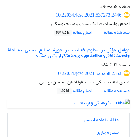
صفحه
269-296
10.22034/jcsc.2021.537273.2446
اعظم روانشاد، فرانک سیدی، مریم توسکی
اصل مقاله
مشاهده مقاله
904.62 K
عوامل مؤثر بر تداوم فعالیت در حوزۀ صنایع دستی به لحاظ
جامعه‌شناختی: مطالعۀ موردی صنعتگران شهر مشهد
صفحه
297-324
10.22034/jcsc.2021.525258.2353
هادی لباف خانیکی، مجید فولادیان، محسن نوغانی
اصل مقاله
مشاهده مقاله
1.07 M
مقالات آماده انتشار
شماره جاری