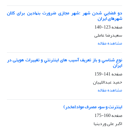
دو ﻓﻀﺎﻳﻲ ﺷﺪن ﺷﻬﺮ :ﺷﻬﺮ ﻣﺠﺎزی ﺿﺮورت ﺑﻨﻴﺎدﻳﻦ ﺑﺮای ﻛﻼن
ﺷﻬﺮﻫﺎی اﻳﺮان
صفحه
123-140
سعیدرضا عاملی
مشاهده مقاله
ﻧﻮع ﺷﻨﺎﺳﻲ و ﺑﺎز ﺗﻌﺮﻳﻒ آﺳیب های اﻳﻨﺘﺮﻧﺘﻲ و تغییرات هویتی در
اﻳﺮان
صفحه
141-159
حمید عبداللهیان
مشاهده مقاله
اﻳﻨﺘﺮﻧﺖ و ﺳﻮء ﻣﺼﺮف ﻣﻮاد(ﻣﺨﺪر)
صفحه
160-175
اکبر علی وردینیا