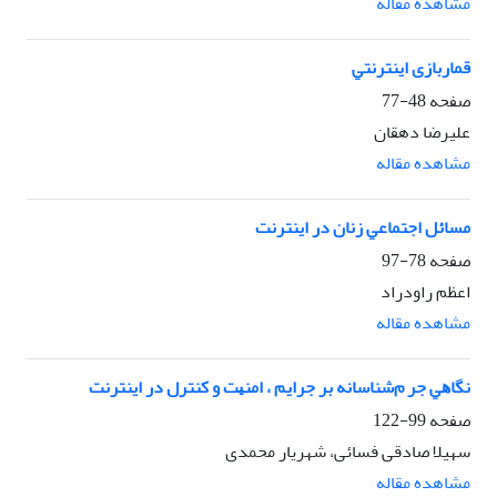
مشاهده مقاله
ﻗﻤﺎرﺑﺎزی اﻳﻨﺘﺮﻧﺘﻲ
صفحه
48-77
علیرضا دهقان
مشاهده مقاله
ﻣﺴﺎﺋﻞ اﺟﺘﻤﺎﻋﻲ زﻧﺎن در اﻳﻨﺘﺮﻧﺖ
صفحه
78-97
اعظم راودراد
مشاهده مقاله
ﻧﮕﺎﻫﻲ ﺟﺮ مﺷﻨﺎﺳﺎﻧﻪ ﺑﺮ ﺟﺮاﻳﻢ ، اﻣﻨﻴﺖ و ﻛﻨﺘﺮل در اﻳﻨﺘﺮﻧﺖ
صفحه
99-122
سهیلا صادقی فسائی، شهریار محمدی
مشاهده مقاله