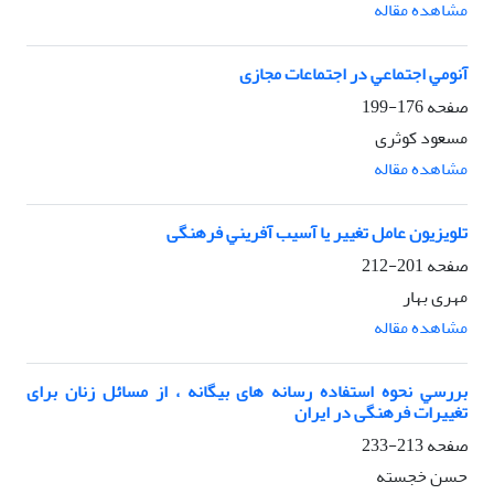
مشاهده مقاله
آﻧﻮﻣﻲ اﺟﺘﻤﺎﻋﻲ در اﺟﺘﻤﺎﻋﺎت ﻣﺠﺎزی
صفحه
176-199
مسعود کوثری
مشاهده مقاله
ﺗﻠﻮﻳﺰﻳﻮن ﻋﺎﻣﻞ تغییر ﻳﺎ آسیب آﻓﺮﻳﻨﻲ فرهنگی
صفحه
201-212
مهری بهار
مشاهده مقاله
ﺑﺮرﺳﻲ نحوه اﺳﺘﻔﺎده رﺳﺎﻧﻪ های بیگانه ، از ﻣﺴﺎﺋﻞ زﻧﺎن ﺑﺮای
تغییرات فرهنگی در اﻳﺮان
صفحه
213-233
حسن خجسته