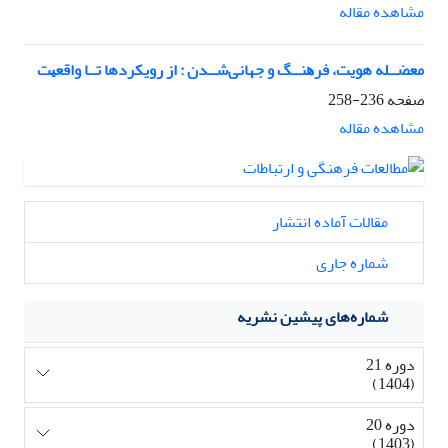
مشاهده مقاله
ﻣﻌﻀــﻠﻪ هویت، ﻓﺮﻫﻨــﮓ و جهانیﺷــﺪن : از رویکردها ﺗــﺎ واﻗﻌﻴﺖ
صفحه
236-258
مشاهده مقاله
مقالات آماده انتشار
شماره جاری
شماره‌های پیشین نشریه
دوره 21
(1404)
دوره 20
(1403)