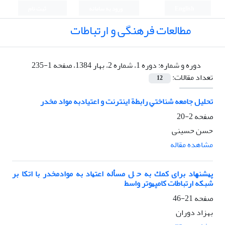
English
ورود به سامانه
ثبت نام
مطالعات فرهنگی و ارتباطات
دوره و شماره:
دوره 1، شماره 2، بهار 1384، صفحه 1-235
تعداد مقالات:
12
تحلیل ﺟﺎﻣﻌﻪ ﺷﻨﺎﺧﺘﻲ راﺑﻄﺔ اﻳﻨﺘﺮﻧﺖ و اعتیادﺑﻪ ﻣﻮاد ﻣﺨﺪر
صفحه
2-20
حسن حسینی
مشاهده مقاله
ﭘﻴﺸﻨﻬﺎد ﺑﺮای ﻛﻤﻚ ﺑﻪ ﺣ ﻞ ﻣﺴﺄﻟﻪ اﻋﺘﻴﺎد ﺑﻪ ﻣﻮادﻣﺨﺪر ﺑﺎ اﺗﻜﺎ ﺑﺮ
ﺷﺒﻜﻪ ارﺗﺒﺎﻃﺎت ﻛﺎﻣﭙﻴﻮﺗﺮ واﺳﻂ
صفحه
21-46
بهزاد دوران