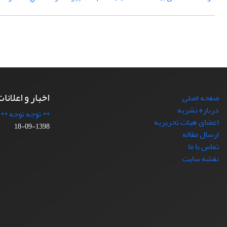
اخبار و اعلانا
صفحه اصلی
درباره نشریه
** توجه توجه **
اعضای هیات تحریریه
1398-09-18
ارسال مقاله
تماس با ما
نقشه سایت