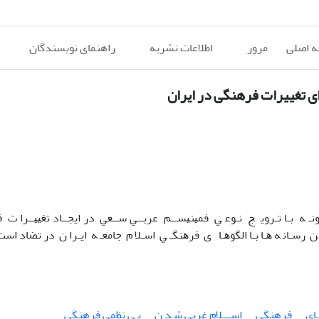
 اصلی
مرور
اطلاعات نشریه
راهنمای نویسندگان
ای تغییرات فرهنگی در اﻳﺮان
 ﻪ ﺑـﺎ ﺗـﺮوﻳ ﺞ ﻧـﻮﻋ ﻲ ﻓﻤﻴﻨﻴﺴــﻢ ﻋﺮﺑــﻲ ﺳــﻌﻲ در اﻳﺠــﺎد ﺗﻐﻴﻴــﺮا ت 
 ﻦ رﺳـﺎﻧ ﻪ ﻫـﺎ ﺑـﺎ اﻟﮕﻮﻫـﺎ ی ﻓﺮﻫﻨﮕـ ﻲ اﺳـﻼ م ﺟﺎﻣﻌـ ﻪ اﻳـﺮا ن در ﺗﻀﺎد اﺳ
ـﺎی
فرهنگی
اﺳـــﻼم ﻏﺮﺑﻲ ﺷ ﺪ ن
ﺑ ﻲ ﻧﻈﻤﻲ فرهنگی