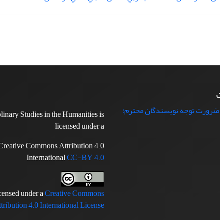
ت
 ضرورت توجه نویسندگان محترم:
plinary Studies in the Humanities is
licensed under a
Creative Commons Attribution 4.0
International
CC-BY 4.0
icensed under a
Creative Commons
tribution 4.0 International License