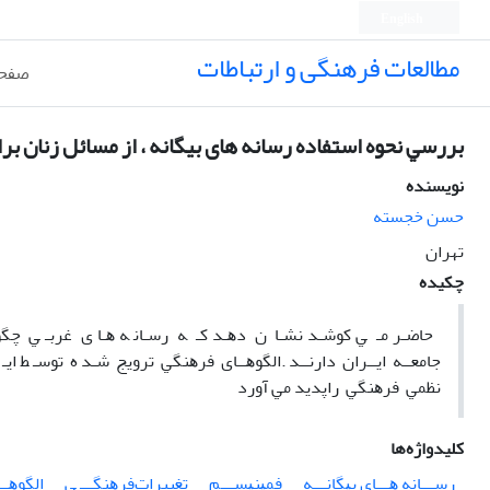
English
مطالعات فرهنگی و ارتباطات
صفحه
ﺑﺮرﺳﻲ نحوه اﺳﺘﻔﺎده رﺳﺎﻧﻪ های بیگانه ، از ﻣﺴﺎﺋﻞ زﻧﺎن ﺑﺮ
نویسنده
حسن خجسته
تهران
چکیده
ﺣﺎﺿـﺮ ﻣـ ﻲ ﻛﻮﺷـﺪ ﻧﺸـﺎ ن دﻫـﺪ ﻛـ ﻪ رﺳـﺎﻧ ﻪ ﻫـﺎ ی ﻏﺮﺑـ ﻲ ﭼﮕﻮﻧـ
ﺟﺎﻣﻌــﻪ اﻳــﺮان دارﻧــﺪ .اﻟﮕﻮﻫــﺎی ﻓﺮﻫﻨﮕﻲ ﺗﺮوﻳﺞ ﺷـﺪ ه ﺗﻮﺳـ ﻂ اﻳـ
ﻧﻈﻤﻲ ﻓﺮﻫﻨﮕﻲ راﭘﺪﻳﺪ ﻣﻲ آورد
کلیدواژه‌ها
رﺳـــﺎﻧﻪ ﻫـــﺎی ﺑﻴﮕﺎﻧـــﻪ
ﻓﻤﻴﻨﻴﺴـــﻢ
تغییراتﻓﺮﻫﻨﮕـــ ﻲ
اﻟﮕﻮﻫــ