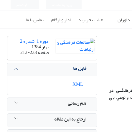
ورود به سامانه
ثبت نام
داوران
هیات تحریریه
امار و ارقام
تماس با ما
دوره 1، شماره 2
بهار 1384
صفحه
213-233
فایل ها
XML
ﻓﺮﻫﻨﮕــﻲ در
ﺖ و ﻧﻮﻋﻲ ﺑ ﻲ
هم رسانی
ارجاع به این مقاله