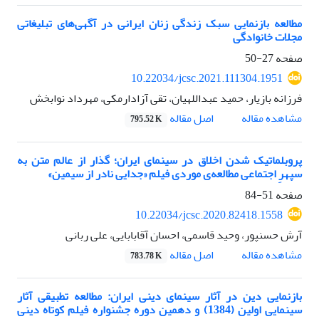
مطالعه بازنمایی سبک زندگی زنان ایرانی در آگهی‌های تبلیغاتی
مجلات خانوادگی
صفحه
27-50
10.22034/jcsc.2021.111304.1951
فرزانه بازیار، حمید عبداللهیان، تقی آزادارمکی، مهرداد نوابخش
اصل مقاله
مشاهده مقاله
795.52 K
پروبلماتیک شدن اخلاق در سینمای ایران؛ گذار از عالم متن به
سپهرِ اجتماعی مطالعه‌ی موردی فیلم «جدایی نادر از سیمین»
صفحه
51-84
10.22034/jcsc.2020.82418.1558
آرش حسنپور، وحید قاسمی، احسان آقابابایی، علی ربانی
اصل مقاله
مشاهده مقاله
783.78 K
بازنمایی دین در آثار سینمای دینی ایران: مطالعه تطبیقی آثار
سینمایی اولین (1384) و دهمین دوره جشنواره فیلم کوتاه دینی