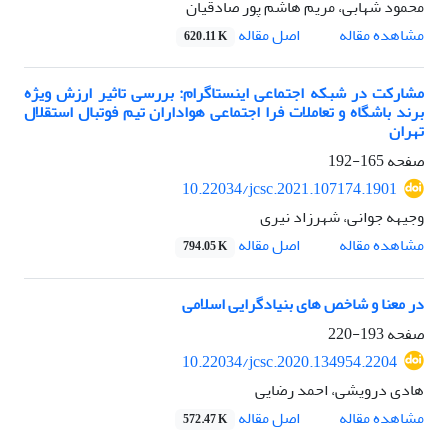
محمود شهابی، مریم هاشم پور صادقیان
اصل مقاله
مشاهده مقاله
620.11 K
مشارکت در شبکه اجتماعی اینستاگرام: بررسی تاثیر ارزش ویژه
برند باشگاه و تعاملات فرا اجتماعی هواداران تیم فوتبال استقلال
تهران
صفحه
165-192
10.22034/jcsc.2021.107174.1901
وجیهه جوانی، شهرزاد نیری
اصل مقاله
مشاهده مقاله
794.05 K
در معنا و شاخص های بنیادگرایی اسلامی
صفحه
193-220
10.22034/jcsc.2020.134954.2204
هادی درویشی، احمد رضایی
اصل مقاله
مشاهده مقاله
572.47 K