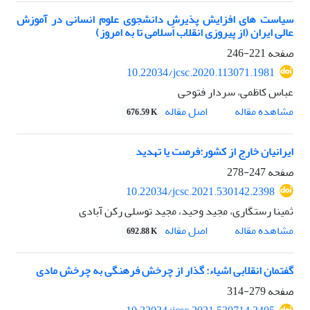
سیاست های افزایش پذیرشِ دانشجوی علوم انسانی در آموزش
عالی ایران (از پیروزی انقلاب اسلامی تا به امروز)
صفحه
221-246
10.22034/jcsc.2020.113071.1981
عباس کاظمی، سردار فتوحی
اصل مقاله
مشاهده مقاله
676.59 K
ایرانیان خارج از کشور:فرصت یا تهدید
صفحه
247-278
10.22034/jcsc.2021.530142.2398
ثمینا رستگاری، مجید وحید، مجید توسلی رکن آبادی
اصل مقاله
مشاهده مقاله
692.88 K
گفتمان انقلابی اشیاء: گذار از چرخش فرهنگی به چرخش مادی
صفحه
279-314