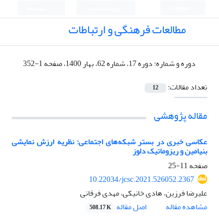
English
ورود به سامانه
ثبت نام
مطالعات فرهنگی و ارتباطات
دوره و شماره:
دوره 17، شماره 62، بهار 1400، صفحه 1-352
تعداد مقالات:
12
مقاله پژوهشی
عکاسی خبری در بستر شبکه‌های اجتماعی: نظریه ارزش نمایشی
بنیامین و ریزوماتیک دلوز
صفحه
11-25
10.22034/jcsc.2021.526052.2367
علیرضا فرزین، هادی خانیکی، مهدی فرقانی
اصل مقاله
مشاهده مقاله
508.17 K