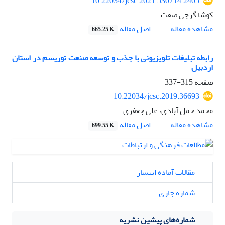
10.22034/jcsc.2021.530714.2405
کوشا گرجی صفت
اصل مقاله
مشاهده مقاله
665.25 K
رابطه تبلیغات تلویزیونی با جذب و توسعه صنعت توریسم در استان
اردبیل
صفحه
315-337
10.22034/jcsc.2019.36693
محمد حمل آبادی، علی جعفری
اصل مقاله
مشاهده مقاله
699.55 K
مقالات آماده انتشار
شماره جاری
شماره‌های پیشین نشریه