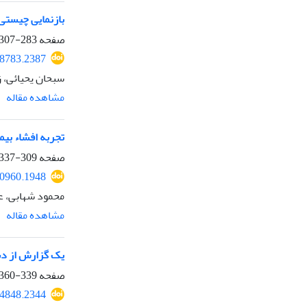
بازنمایی چیستی ویروس کووید 19 در برنامه‌های ت
صفحه
283-307
28783.2387
سبحان یحیائی، 
مشاهده مقاله
تجربه افشاء بیما
صفحه
309-337
10960.1948
محمود شهابی، ع
مشاهده مقاله
یک گزارش از د
صفحه
339-360
24848.2344