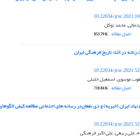
10.22034/jcsc.2021.1
مالی، محمد توکل
اصل مقاله
853.79 K
نانه در اثناء تاریخ فرهنگی ایران
10.22034/jcsc.2021.5
عقوب موسوی، اسمعیل خلیلی
اصل مقاله
718.84 K
نهاد ایران (خیریه) و ذی نفعان‌در رسانه های اجتماعی مطالعه کیفی الگوهای
10.22034/jcsc.2021.5
، علی ربیعی، علی اکبر فرهنگی