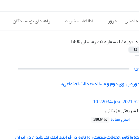
 اصلی
مرور
اطلاعات نشریه
راهنمای نویسندگان
ه:
دوره 17، شماره 65، زمستان 1400
12
ی
ره پهلوی دوم و مساله «عدالت اجتماعی»
10.22034/jcsc.2021.5
ا شریعتی مزینانی
اصل مقاله
580.64 K
نت؛ واکاوی تحولات صنعت روزنامه در فرایند اینترنتی‌شدن در ایران