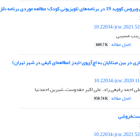
لویزیونی کودک؛ مطالعه موردی برنامه «مّل‌مَل»
10.22034/jcsc.2021.5
زینب مسیبی
اصل مقاله
669.7 K
ری در بین مبتلایان به اچ‌آی‌وی/ایدز (مطالعه‌ای کیفی در شهر تهران)
10.22034/jcsc.2020.1
لی احمد رفیعی راد، علی اکبر حقدوست، شیرین احمدنیا
اصل مقاله
958.74 K
ست‌فروشی
10.22034/jcsc.2021.5