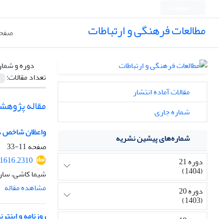
English
مطالعات فرهنگی و ارتباطات
صفحه
دوره و شمار
تعداد مقالات:
مقالات آماده انتشار
مقاله پژوهش
شماره جاری
واعظان شاخص دو
شماره‌های پیشین نشریه
صفحه
11-33
21616.2310
دوره 21
(1404)
شیما کاشی، سار
مشاهده مقاله
دوره 20
(1403)
روزنامه و اینتر