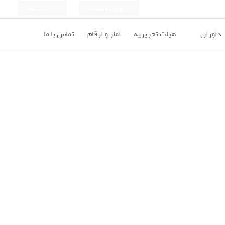
ورود به سامانه
ثبت نام
داوران
هیات تحریریه
امار و ارقام
تماس با ما