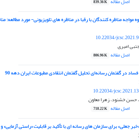
اصل مقاله
839.36 K
 مواجه مناظره کنندگان با رقبا در مناظره های تلویزیونی- مورد مطالعه: من
10.22034/jcsc.2021.
تبی امیری
اصل مقاله
806.96 K
ساد در گفتمان رسانه‌ای تحلیل گفتمان انتقادی مطبوعات ایران دهه 90
10.22034/jcsc.2021.1
 حسن خشنود، زهرا معاون
اصل مقاله
718.22 K
بر جعلی» برای سازمان های رسانه ای با تأکید بر قابلیت «راستی آزمایی» و