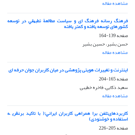
مشاهده مقاله
فرهنگ رﺳﺎﻧﻪ فرهنگ ای و سیاست ﻣﻄﺎﻟﻌﺔ ﺗﻄﺒﻴﻘﻲ در ﺗﻮﺳﻌﻪ
کشورهای ﺗﻮﺳﻌﻪ ﻳﺎﻓﺘﻪ و ﻛﻤﺘﺮ ﻳﺎﻓﺘﻪ
صفحه
139-164
حسن بشیر، حسین بشیر
مشاهده مقاله
اﻳﻨﺘﺮﻧﺖ و تغییرات هویتی پژوهشی در میان ﻛﺎرﺑﺮان ﺟﻮان ﺣﺮﻓﻪ ای
صفحه
165-204
سعید ذکایی، فاخره خطیبی
مشاهده مقاله
کاربردهایﺗﻠﻔﻦ ﺑﺮا همراهی ﻛﺎرﺑﺮان اﻳﺮاﻧﻲ:( ﺑﺎ تاکید ﺑﺮﻧﻈﺮﻳ ﻪ
استفاده و خوشنودی)
صفحه
205-226