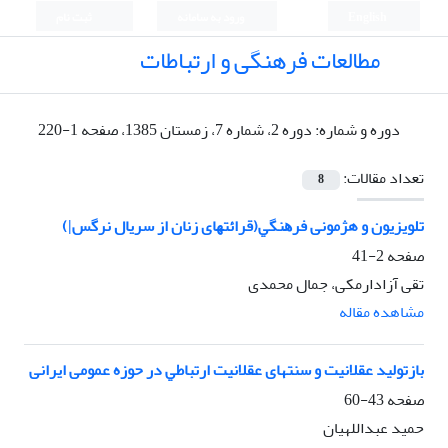
English
ورود به سامانه
ثبت نام
مطالعات فرهنگی و ارتباطات
دوره و شماره:
دوره 2، شماره 7، زمستان 1385، صفحه 1-220
تعداد مقالات:
8
ﺗﻠﻮﻳﺰﻳﻮن و هژمونی ﻓﺮﻫﻨﮕﻲ(ﻗﺮاﺋﺘﻬﺎی زﻧﺎن از ﺳﺮﻳﺎل نرگس|)
صفحه
2-41
تقی آزادارمکی، جمال محمدی
مشاهده مقاله
بازتولید عقلانیت و سنتهای عقلانیت ارﺗﺒﺎﻃﻲ در حوزه عمومی ایرانی
صفحه
43-60
حمید عبداللهیان