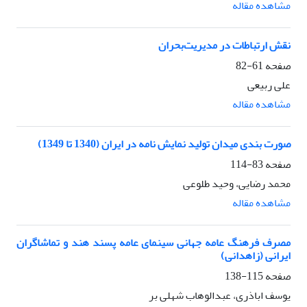
مشاهده مقاله
ﻧﻘﺶ ارﺗﺒﺎﻃﺎت در ﻣﺪﻳﺮﻳﺖﺑﺤﺮان
صفحه
61-82
علی ربیعی
مشاهده مقاله
صورت بندی میدان تولید نمایش نامه در ایران (1340 تا 1349)
صفحه
83-114
محمد رضایی، وحید طلوعی
مشاهده مقاله
مصرف فرهنگ عامه جهانی سینمای عامه پسند هند و تماشاگران
ایرانی (زاهدانی)
صفحه
115-138
یوسف اباذری، عبدالوهاب شهلی بر