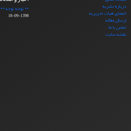
درباره نشریه
** توجه توجه **
اعضای هیات تحریریه
1398-09-18
ارسال مقاله
تماس با ما
نقشه سایت