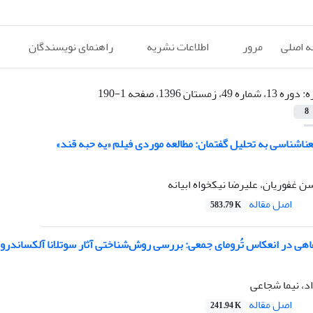
 اصلی
مرور
اطلاعات نشریه
راهنمای نویسندگان
ه:
دوره 13، شماره 49، زمستان 1396، صفحه 1-190
8
ناشناسی به تحلیل گفتمان: مطالعه موردی فیلم «یه حبه قند»
 غفوریان، علیرضا نیکخواه ابیانه
اصل مقاله
583.79 K
اهی در انعکاس تُرومای جمعی: بررسی روش‌شناختی آثار سوتلانا آلکساندرون
د، نیما شجاعی
اصل مقاله
241.94 K