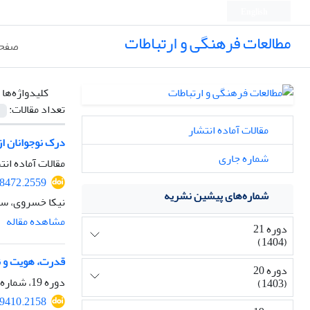
English
مطالعات فرهنگی و ارتباطات
صفحه
کلیدواژه‌ها 
تعداد مقالات:
مقالات آماده انتشار
درک نوجوانان از
شماره جاری
مقالات آماده انت
48472.2559
شماره‌های پیشین نشریه
نیکا خسروی، سر
مشاهده مقاله
دوره 21
(1404)
قدرت، هویت و ن
دوره 20
دوره 19، شماره 70، بهار 1402، صفحه
(1403)
29410.2158