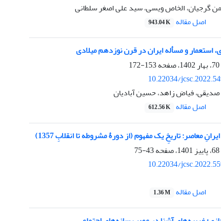
همن گرجیان، الخاص ویسی، سید علی اصغر سلطانی
اصل مقاله
943.04 K
استعمار و مسأله ایران در قرن نوزدهم میلادی
153-172
10.22034/jcsc.2022.5
دیقی، فیاض زاهد، حسین آبادیان
اصل مقاله
612.56 K
نِ معاصر: تاریخِ یک مفهوم (از دورۀ مشروطه تا انقلابِ 1357)
43-75
10.22034/jcsc.2022.5
اصل مقاله
1.36 M
زی؛ غریبه‌های آشنا در عصر رسانه‌های اجتماعی