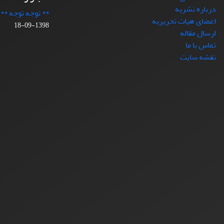
درباره نشریه
** توجه توجه **
اعضای هیات تحریریه
1398-09-18
ارسال مقاله
تماس با ما
نقشه سایت