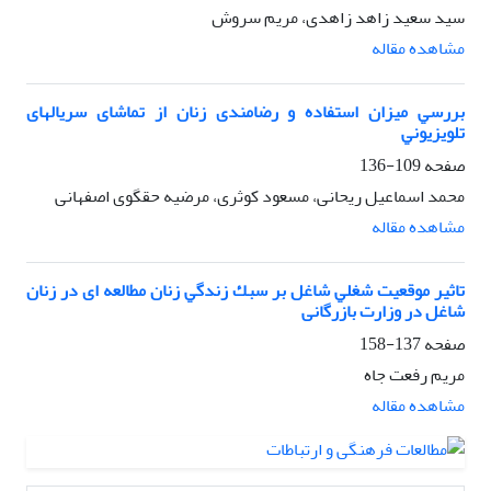
سید سعید زاهد زاهدی، مریم سروش
مشاهده مقاله
ﺑﺮرﺳﻲ میزان اﺳﺘﻔﺎده و رضامندی زﻧﺎن از ﺗﻤﺎﺷﺎی سریالهای
ﺗﻠﻮﻳﺰﻳﻮﻧﻲ
صفحه
109-136
محمد اسماعیل ریحانی، مسعود کوثری، مرضیه حقگوی اصفهانی
مشاهده مقاله
تاثیر موقعیت ﺷﻐﻠﻲ ﺷﺎﻏﻞ ﺑﺮ ﺳﺒﻚ زﻧﺪﮔﻲ زﻧﺎن ﻣﻄﺎﻟﻌﻪ ای در زﻧﺎن
ﺷﺎﻏﻞ در وزارت بازرگانی
صفحه
137-158
مریم رفعت جاه
مشاهده مقاله