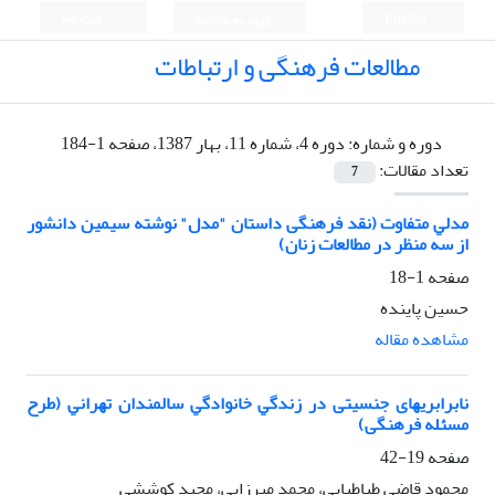
English
ورود به سامانه
ثبت نام
مطالعات فرهنگی و ارتباطات
دوره و شماره:
دوره 4، شماره 11، بهار 1387، صفحه 1-184
تعداد مقالات:
7
ﻣﺪﻟﻲ ﻣﺘﻔﺎوت (نقد فرهنگی داستان "مدل" نوشته سیمین دانشور
از سه منظر در مطالعات زنان)
صفحه
1-18
حسین پاینده
مشاهده مقاله
ﻧﺎﺑﺮاﺑﺮﻳﻬﺎی جنسیتی در زﻧﺪﮔﻲ ﺧﺎﻧﻮادﮔﻲ ﺳﺎﻟﻤﻨﺪان ﺗﻬﺮاﻧﻲ (طرح
مسئله فرهنگی)
صفحه
19-42
محمود قاضی طباطبایی، محمد میرزایی، مجید کوششی