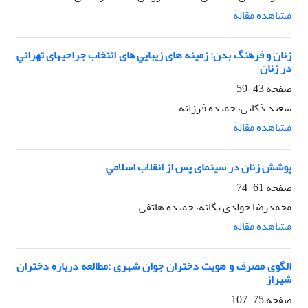
مشاهده مقاله
زﻧﺎن و ﻓﺮﻫﻨﮓ ﺑﺪن: زمینه های زﻳﺒﺎﻳﻲ ﻫﺎی اﻧﺘﺨﺎب جراحیهای ﺗﻬﺮاﻧﻲ
در زﻧﺎن
صفحه
43-59
سعید ذکایی، حمیده فرزانه
مشاهده مقاله
ﭘﻮﺷﺶ زﻧﺎن در سینمای ﭘﺲ از اﻧﻘﻼب اﺳﻼﻣﻲ
صفحه
61-74
محمدرضا جوادی یگانه، حمیده هاتفی
مشاهده مقاله
اﻟﮕﻮی ﻣﺼﺮف و هویت دﺧﺘﺮان ﺟﻮان شهری :ﻣﻄﺎﻟﻌﻪ درباره دختران
شیراز
صفحه
75-107