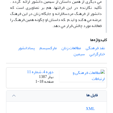
ﻣﻲ دﻳﮕﺮی از ﻫﻤﻴﻦ داﺳﺘﺎن از ﺳﻴﻤﻴﻦ داﻧﺸﻮر اراﺋﻪ ﮔﺮدد .
ﺗﺄﻛﻴﺪ ﻧﮕﺎرﻧﺪه در اﻳﻦ ﻗﺮاﺋﺘﻬﺎ، ﻫﻢ ﺑﺮ ﺗﺼﺎوﻳﺮی اﺳﺖ ﻛﻪ
داﻧﺸﻮر از ﻓﺮﻫﻨﮓ ﻣﺮدﺳﺎﻻراﻧﻪ و ﺟﺎﻳﮕﺎه زﻧﺎن در اﻳﻦ ﻓﺮﻫﻨﮓ
ﻋﺮﺿﻪ ﻣﻲ ﻫ ﻛﻨﺪ و اﻳﻨ ﻢ ﻜﻪ داﺳﺘﺎن او ﭼﮕﻮﻧﻪ ﻫﻤﻴﻦ ﻓﺮﻫﻨﮓ را
ﻓﻌﺎﻻﻧﻪ ﻣﻮرد ﭼﺎﻟﺶ ﻗﺮار ﻣﻲ دﻫﺪ.
کلیدواژه‌ها
ﻧﻘﺪ فرهنگی
ﻣﻄﺎﻟﻌﺎت زﻧﺎن
مارکسیسم
پساداﻧﺸﻮر
ﺧﺘﺎرﮔﺮاﻳﻲ
سیمین
دوره 4، شماره 11
بهار 1387
صفحه
1-18
فایل ها
XML