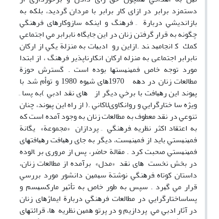
دﺳﺘﻤﺰد ﺑﺮاﺑﺮ در ازای ﻛﺎر ﺑﺮاﺑﺮ ﺑﺎ ﻣﺮدان ﮔﺮدﻳﺪ، ﺑﻠﻜﻪ ﺑﻪ
ﺑﺎزاﻧﺪﻳﺸﻲ درﺑﺎرة ِ ﻓﺮﻫﻨﮓ و اﻳﻨﻜﻪ ﺳﺎزوﻛﺎرﻫﺎی ﻓﺮﻫﻨﮕﻲ
ﭼﮕﻮﻧﻪ ﺑﻪ ﻗﺮار ﮔﺮﻓﺘﻦ زﻧﺎن در اﻳﻦ ﺟﺎﻳﮕﺎه ﻧﺎﺑﺮاﺑﺮ ﻣﻲ اﺟﺘﻤﺎﻋﻲ
ﻛﻤﻚ ﻛ اﻧﺠﺎﻣﻴﺪ ﻨﺪ .ازاﻳﻦ رو ادﺑﻴﺎت ﺑﻪ ﻣﻨﺰﻟﺔ ﻳﻜﻲ از ارﻛﺎن
نابرابر اجتماعی به منزله ارکان اﻧﻜﺎرﻧﺎﭘﺬﻳﺮ ﻓﺮﻫﻨﮓ ، از اﺑﺘﺪا
ﻣﻮرد ﺗﻮﺟﻪ ﺧﺎص ﻓﻤﻴﻨﻴﺴﺘﻬﺎ ﺑﻮده اﺳﺖ . ﮔﺴﺘﺮش ﺣﻮزة
ﻣﻄﺎﻟﻌﺎت زﻧﺎن در دﻫﻪ 1970ﻫﺎی ﺷﻴﻮه 1980 و ﺗﻮأم ﺷﺪ ﺑﺎ
ﭘﻴﻮﻧﺪ اﻳﻦ رﻫﻴﺎﻓﺖ ﺑﺎ ﺑﺮﺧﻲ دﻳﮕﺮ از ﻫﺎی ﻧﻘﺪ ادﺑﻲ )ﺑﻪ ﭘﺴﺎ ِ
وﻳﮋه ﺳﺎ ﺧﺘﺎرﮔﺮاﻳﻲ و رواﻧﻜﺎویﻻﻛﺎﻧﻲ .( از راه اﻳﻦ ﭘﻴﻮﻧﺪ، ﭼﻨﺎن
ﺗﻨﻮﻋﻲ در ﻧﻘﺪ ﻣﻌﻄﻮف ﺑﻪ ﻣﻄﺎﻟﻌﺎت زﻧﺎن ﺑﻪ وﺟﻮد آﻣﺪه اﺳﺖ ﻛﻪ
ﺑﻪ اﻋﺘﻘﺎد اﻛﺜﺮ ﻧﻈﺮﻳﻪ ِﻓﺮﻫﻨﮕﻲ ِ ﭘﺮدازان «ﻣﺠﻤﻮﻋﺔ» ﻳﮕﺎﻧﺔ
ﻓﻤﻴﻨﻴﺴﺘﻲ ﺑﺎﻳﺪ از ﻓﻤﻴﻨﻴﺴﺖ، دﻳﮕﺮ ﺑﻪ ﺟﺎی رﻫﻴﺎﻓﺖ رﻫﻴﺎﻓﺘﻬﺎی
ﻓﻤﻴﻨﻴﺴﺘﻲ ﺻﺤﺒﺖ ﻛﺮد . ﻣﻘﺎﻟﺔ ﺣﺎﺿﺮ، ﭘﺲ از ﻣﺮوری ﺑﺮ ﺎﻟﻮده
در ﺑﺨﺶ ﻧﺨﺴﺖ ﻫﺎی ﻧﻘﺪ «ﻣﺪل» ﺑﺮآﻣﺪه از ﻣﻄﺎﻟﻌﺎت زﻧﺎن،
داﺳﺘﺎن ﻛﻮﺗﺎه ِﻓﺮﻫﻨﮕﻲ ﻧﻮﺷﺘﺔ ﺳﻴﻤﻴﻦ داﻧﺸﻮر ﻣﻮرد ﺑﺮرﺳﻲ
ﻗﺮار ﻣﻲ ﮔﻴﺮد . ﺳﭙﺲ ﺑﻪ ﻃﻮر ﺧﺎص ﺑﻪ ﺗﺄﺛﻴﺮ ﻣﺎرﻛﺴﻴﺴﻢ و
ﭘﺴﺎﺳﺎﺧﺘﺎرﮔﺮاﻳﻲ در ﻣﻄﺎﻟﻌﺎت ﻓﺮﻫﻨﮕﻲ درﺑﺎرة اﻳﻤﺎژﻫﺎی زﻧﺎن
در آﺛﺎر ادﺑﻲ ﻣﻲ ﭘﺮدازﻳﻢ و در ﭘﺮﺗﻮ ﻫﻤﻴﻦ ﻧﻈﺮﻳﻪ ﻫﺎ، ﻗﺮاﺋﺘﻬﺎی