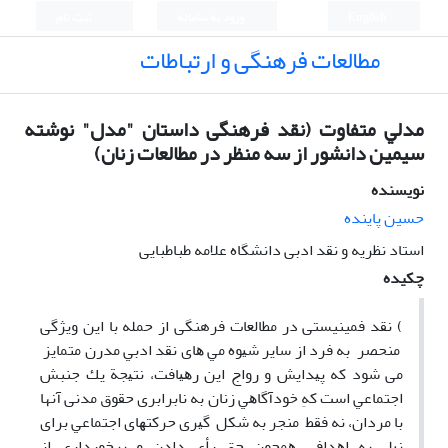
English
ورود به سامانه
ثبت نام
مطالعات فرهنگی و ارتباطات
ﻣﺪﻟﻲ ﻣﺘﻔﺎوت (نقد فرهنگی داستان "مدل" نوشته
سیمین دانشور از سه منظر در مطالعات زنان)
نویسنده
حسین پاینده
استاد نظریه و نقد ادبی دانشگاه علامه طباطبایی
چکیده
) نقد فمینیستی در مطالعات فرهنگی از حمله با این ویژگی
منحصر به فرد از سایر ﺷﻴﻮه ﻣﻲ ﻫﺎی ﻧﻘﺪ ادﺑﻲ ﻣﺪرن ﻣﺘﻤﺎﻳﺰ
می ﺷﻮد ﻛﻪ ﭘﻴﺪاﻳﺶ و رواج اﻳﻦ رﻫﻴﺎﻓﺖ، ﻧﺘﻴﺠﺔ ﻳﻚ ﺟﻨﺒﺶ
اﺟﺘﻤﺎﻋﻲ اﺳﺖ کهِ ﺧﻮدآﮔﺎﻫﻲ زﻧﺎن ﺑﻪ ﻧﺎﺑﺮاﺑﺮی حقوق مدنی آنها
با مردان، نه فقط ﻣﻨﺠﺮ ﺑﻪ ﺷﻜﻞ ﮔﻴﺮی ﺣﺮﻛﺘﻬﺎی اﺟﺘﻤﺎﻋﻲ ﺑﺮای
ﻧﻴﻞ ﺑﻪ اﻫﺪاﻓﻲ ﻫﻤﭽﻮن ﺣﻖ رأی دادن و ﺑﺮﺧﻮرداری از