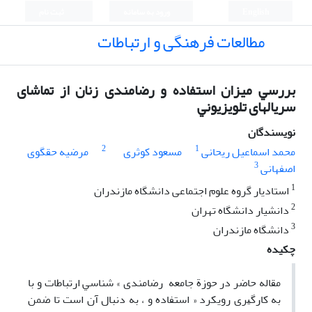
English
ورود به سامانه
ثبت نام
مطالعات فرهنگی و ارتباطات
ﺑﺮرﺳﻲ میزان اﺳﺘﻔﺎده و رضامندی زﻧﺎن از ﺗﻤﺎﺷﺎی
سریالهای ﺗﻠﻮﻳﺰﻳﻮﻧﻲ
نویسندگان
2
1
محمد اسماعیل ریحانی
مسعود کوثری
مرضیه حقگوی
3
اصفهانی
1
استادیار گروه علوم اجتماعی دانشگاه مازندران
2
دانشیار دانشگاه تهران
3
دانشگاه مازندران
چکیده
ﻣﻘﺎﻟﻪ ﺣﺎﺿﺮ در ﺣﻮزة ﺟﺎﻣﻌﻪ رﺿﺎﻣﻨﺪی » ﺷﻨﺎﺳﻲ ارﺗﺒﺎﻃﺎت و ﺑﺎ
ﺑﻪ ﻛﺎرﮔﻴﺮی روﻳﻜﺮد « اﺳﺘﻔﺎده و ، ﺑﻪ دﻧﺒﺎل آن اﺳﺖ ﺗﺎ ﺿﻤﻦ