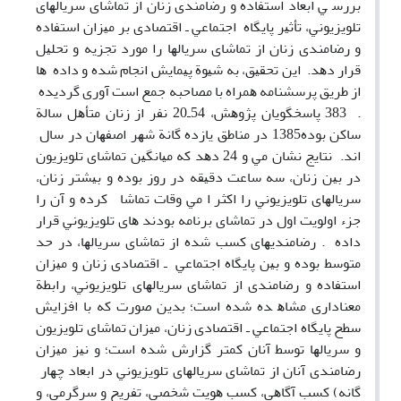
ﺑﺮرﺳ ﻲ اﺑﻌﺎد اﺳﺘﻔﺎده و رﺿﺎﻣﻨﺪی زﻧﺎن از ﺗﻤﺎﺷﺎی ﺳﺮﻳﺎﻟﻬﺎی
ﺗﻠﻮﻳﺰﻳﻮﻧﻲ، ﺗﺄﺛﻴﺮ ﭘﺎﻳﮕﺎه اﺟﺘﻤﺎﻋﻲ ـ اﻗﺘﺼﺎدی ﺑﺮ ﻣﻴﺰان اﺳﺘﻔﺎده
و رﺿﺎﻣﻨﺪی زﻧﺎن از ﺗﻤﺎﺷﺎی ﺳﺮﻳﺎﻟﻬﺎ را ﻣﻮرد ﺗﺠﺰﻳﻪ و ﺗﺤﻠﻴﻞ
ﻗﺮار دﻫﺪ. اﻳﻦ ﺗﺤﻘﻴﻖ، ﺑﻪ ﺷﻴﻮة ﭘﻴﻤﺎﻳﺶ اﻧﺠﺎم ﺷﺪه و داده ﻫﺎ
از ﻃﺮﻳﻖ ﭘﺮﺳﺸﻨﺎﻣﻪ ﻫﻤﺮاه ﺑﺎ ﻣﺼﺎﺣﺒﻪ ﺟﻤﻊ اﺳﺖ آوری ﮔﺮدﻳﺪه
. 383 ﭘﺎﺳﺨﮕﻮﻳﺎن ﭘﮋوﻫﺶ، 54ـ20 ﻧﻔﺮ از زﻧﺎن ﻣﺘﺄﻫﻞ ﺳﺎﻟﺔ
ﺳﺎﻛﻦ ﺑﻮده1385 در ﻣﻨﺎﻃﻖ ﻳﺎزده ﮔﺎﻧﺔ ﺷﻬﺮ اﺻﻔﻬﺎن در ﺳﺎل
اﻧﺪ. ﻧﺘﺎﻳﺞ ﻧﺸﺎن ﻣﻲ و 24 دﻫﺪ ﻛﻪ ﻣﻴﺎﻧﮕﻴﻦ ﺗﻤﺎﺷﺎی ﺗﻠﻮﻳﺰﻳﻮن
در ﺑﻴﻦ زﻧﺎن، ﺳﻪ ﺳﺎﻋﺖ دﻗﻴﻘﻪ در روز ﺑﻮده و ﺑﻴﺸﺘﺮ زﻧﺎن،
ﺳﺮﻳﺎﻟﻬﺎی ﺗﻠﻮﻳﺰﻳﻮﻧﻲ را اﻛﺜﺮ ا ﻣﻲ وﻗﺎت ﺗﻤﺎﺷﺎ ﻛﺮده و آن را
ﺟﺰء اوﻟﻮﻳﺖ اول در ﺗﻤﺎﺷﺎی ﺑﺮﻧﺎﻣﻪ ﺑﻮدﻧﺪ ﻫﺎی ﺗﻠﻮﻳﺰﻳﻮﻧﻲ ﻗﺮار
داده . رﺿﺎﻣﻨﺪﻳﻬﺎی ﻛﺴﺐ ﺷﺪه از ﺗﻤﺎﺷﺎی ﺳﺮﻳﺎﻟﻬﺎ، در ﺣﺪ
ﻣﺘﻮﺳﻂ ﺑﻮده و ﺑﻴﻦ ﭘﺎﻳﮕﺎه اﺟﺘﻤﺎﻋﻲ ـ اﻗﺘﺼﺎدی زﻧﺎن و ﻣﻴﺰان
اﺳﺘﻔﺎده و رﺿﺎﻣﻨﺪی از ﺗﻤﺎﺷﺎی ﺳﺮﻳﺎﻟﻬﺎی ﺗﻠﻮﻳﺰﻳﻮﻧﻲ، راﺑﻄﺔ
ﻣﻌﻨﺎداری ﻣﺸﺎﻫ ﺪه ﺷﺪه اﺳﺖ؛ ﺑﺪﻳﻦ ﺻﻮرت ﻛﻪ ﺑﺎ اﻓﺰاﻳﺶ
ﺳﻄﺢ ﭘﺎﻳﮕﺎه اﺟﺘﻤﺎﻋﻲ ـ اﻗﺘﺼﺎدی زﻧﺎن، ﻣﻴﺰان ﺗﻤﺎﺷﺎی ﺗﻠﻮﻳﺰﻳﻮن
و ﺳﺮﻳﺎﻟﻬﺎ ﺗﻮﺳﻂ آﻧﺎن ﻛﻤﺘﺮ ﮔﺰارش ﺷﺪه اﺳﺖ؛ و ﻧﻴﺰ ﻣﻴﺰان
رﺿﺎﻣﻨﺪی آﻧﺎن از ﺗﻤﺎﺷﺎی ﺳﺮﻳﺎﻟﻬﺎی ﺗﻠﻮﻳﺰﻳﻮﻧﻲ در اﺑﻌﺎد ﭼﻬﺎر
ﮔﺎﻧﻪ) ﻛﺴﺐ آﮔﺎﻫﻲ، ﻛﺴﺐ ﻫﻮﻳﺖ ﺷﺨﺼﻲ، ﺗﻔﺮﻳﺢ و ﺳﺮﮔﺮﻣﻲ، و