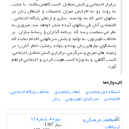
ﺑﺮﻗﺮار اﺟﺘﻤﺎﻋﻲ ی ﻛﻨﺶ ﻣﺘﻘﺎﺑﻞ (اﺳﺖ ﻛﺎﻫﺶ ﻳﺎﻓﺘﻪ . ﺑﺎ ﻋﻨﺎﻳﺖ
ﺑﻪ روﻧﺪ رو ﺑﻪ اﻓﺰاﻳﺶ ﻣﻴﺰان ﺗﺤﺼﻴﻼت و اﺷﺘﻐﺎل زﻧﺎن در
ﺳﺎﻟﻬﺎی اﺧﻴﺮ ﻛﻪ ﺑﻪ ﺗﻮاﻧﻤﻨﺪ ﺳﺎزی و ارﺗﻘﺎی ﭘﺎﻳﮕﺎه اﺟﺘﻤﺎﻋﻲ ـ
اﻗﺘﺼﺎدی آﻧﺎن ﻃﻲ ﺳﺎﻟﻬﺎی آﻳﻨﺪه ﻣﻨﺠﺮ ﺧﻮاﻫﺪ ﺷﺪ، ﺿﺮوری ﺑﻪ
ﻧﻈﺮ ﻣﻲ ﺳﻴﺎﺳﺖ رﺳﺪ ﻛﻪ ﺑﺮﻧﺎﻣﻪ ﮔﺬاران و رﺳﺎﻧﺔ ﺳﺎزان ﭘﺮ
ﻣﺨﺎﻃﺐ ﺗﻠﻮﻳﺰﻳﻮن، ﺑﻪ ﺗﻮﻟﻴﺪ و ﭘﺨﺶ ﺳﺮﻳﺎﻟﻬﺎﻳﻲ اﻗﺪام ﻧﻤﺎﻳﻨﺪ ﻛﻪ
ﭘﺎﺳﺨﮕﻮی ﻧﻴﺎزﻫﺎی زﻧﺎن ﺑﻮده و ﺑﺘﻮاﻧﺪ رﺿﺎﻳﺖ ﺧﺎﻃﺮ آﻧﺎن را در
زﻣﻴﻨﻪ ﻫﺎی ﺗﻔﺮﻳﺢ و ﺳﺮﮔﺮﻣﻲ، ﺑﺮﻗﺮاری ﻛﻨﺶ ﻣﺘﻘﺎﺑﻞ اﺟﺘﻤﺎﻋﻲ،
ﻛﺴﺐ آﮔﺎﻫﻲ، و ﺑﻪ وﻳﮋه ﻛﺴﺐ ﻫﻮﻳﺖ ﻓﺮدی و اﺟﺘﻤﺎﻋﻲ ﻓﺮاﻫﻢ
آورد .
کلیدواژه‌ها
اﺳﺘﻔﺎده و رضامندی
اﺑﻌﺎد رﺿﺎﻣﻨﺪی
ﻣﺨﺎﻃﺐ ﭘﺎﻳﮕﺎه اﺟﺘﻤﺎﻋﻲ ـ
اﻗﺘﺼﺎدی
سریالهای ﺗﻠﻮﻳﺰﻳﻮﻧﻲ
زﻧﺎن
دوره 4، شماره 11
بهار 1387