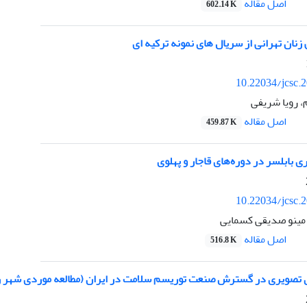
اصل مقاله
602.14 K
ان تهرانی از سریال های نمونه ترکیه ای
10.22034/jcsc.
، رویا شریفی
اصل مقاله
459.87 K
 بابلسر در دوره‌های قاجار و پهلوی
10.22034/jcsc.
 مینو صدیقی کسمایی
اصل مقاله
516.8 K
 تصویری در گسترش صنعت توریسم سلامت در ایران (مطالعه موردی شهر 