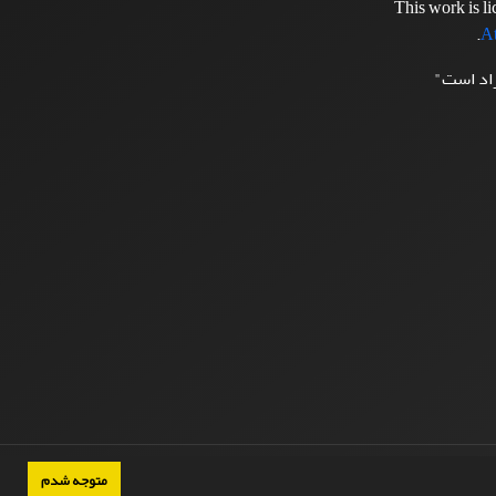
This work is l
.
At
زاد است"
متوجه شدم