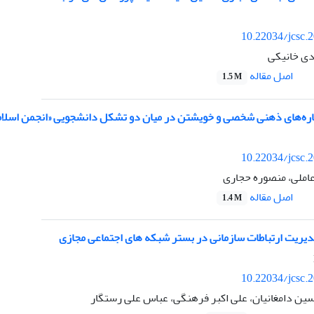
10.22034/jcsc.
دی خانیکی
اصل مقاله
1.5 M
گاره‌های ذهنی شخصی و خویشتن در میان دو تشکل دانشجویی «انجمن اسلام
10.22034/jcsc.
ملی، منصوره حجاری
اصل مقاله
1.4 M
یریت ارتباطات سازمانی در بستر شبکه های اجتماعی مجازی
10.22034/jcsc.
سین دامغانیان، علی اکبر فرهنگی، عباس علی رستگار