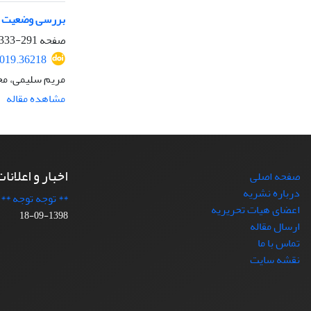
بررسی وضعیت دیت
صفحه
291-333
2019.36218
مریم سلیمی، مح
مشاهده مقاله
اخبار و اعلانا
صفحه اصلی
درباره نشریه
** توجه توجه **
اعضای هیات تحریریه
1398-09-18
ارسال مقاله
تماس با ما
نقشه سایت