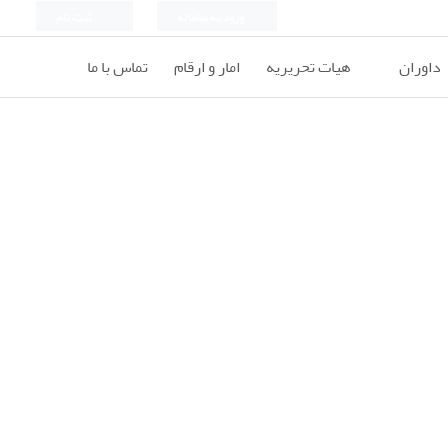
ورود به سامانه
ثبت نام
داوران
هیات تحریریه
امار و ارقام
تماس با ما