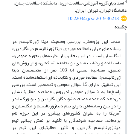
4
استادیار،گروه آموزشی مطالعات اروپا، دانشکده مطالعات جهان،
دانشگاه تهران، تهران، ایران.
10.22034/jcsc.2019.36218
چکیده
هدف این پژوهش، بررسی وضعیت دیتا ژورنالیسم در
رسانه‌های جهان بامطالعه موردی دیتا ژورنالیسم در «گاردین»
انگلستان است. در این تحقیق، از نظریه‌های «حوزه عمومی»،
«استفاده و رضایت مندی» و «جامعه شبکه‌ای» و از روش‌های
تحقیق، مصاحبه عمقی (با 103 نفر از متخصصان دیتا
ژورنالیسم)، مطالعه موردی و کتابخانه ای استفاده‌شده است.
این تحقیق، دارای 15 سؤال عمومی و تخصصی است. بررسی
پاسخ‌ها به 5 سؤال عمومی (درروش مصاحبه عمقی) نشان
می‌دهد که عمده مصاحبه‌شوندگان ،گاردین و نیویورک‌تایمز
را در بین رسانه‌های دارای تیم دیتاژورنالیسم و انگلستان و
آمریکا را به عنوان کشورهای پیشرو در این حوزه نام
برده‌اند. مصاحبه شوندگان با تأکید بر نقش جهانی تیم
دیتاژورنالیسم گاردین و تأثیر فعالیتهای این تیم بر