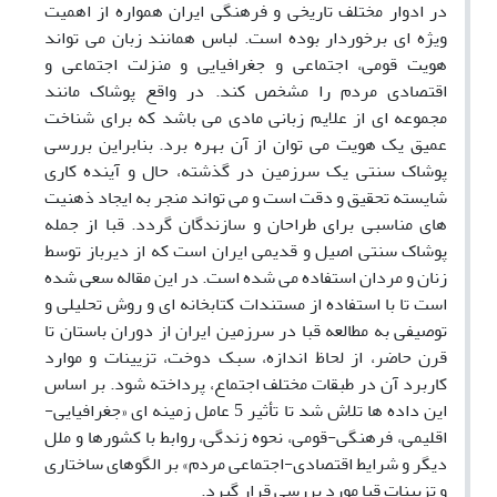
در ادوار مختلف تاریخی و فرهنگی ایران همواره از اهمیت
ویژه ای برخوردار بوده است. لباس همانند زبان می تواند
هویت قومی، اجتماعی و جغرافیایی و منزلت اجتماعی و
اقتصادی مردم را مشخص کند. در واقع پوشاک مانند
مجموعه ای از علایم زبانی مادی می باشد که برای شناخت
عمیق یک هویت می توان از آن بهره برد. بنابراین بررسی
پوشاک سنتی یک سرزمین در گذشته، حال و آینده کاری
شایسته تحقیق و دقت است و می تواند منجر به ایجاد ذهنیت
های مناسبی برای طراحان و سازندگان گردد. قبا از جمله
پوشاک سنتی اصیل و قدیمی ایران است که از دیرباز توسط
زنان و مردان استفاده می شده است. در این مقاله سعی شده
است تا با استفاده از مستندات کتابخانه ای و روش تحلیلی و
توصیفی به مطالعه قبا در سرزمین ایران از دوران باستان تا
قرن حاضر، از لحاظ اندازه، سبک دوخت، تزیینات و موارد
کاربرد آن در طبقات مختلف اجتماع، پرداخته شود. بر اساس
این داده ها تلاش شد تا تأثیر 5 عامل زمینه ای «جغرافیایی-
اقلیمی، فرهنگی-قومی، نحوه زندگی، روابط با کشورها و ملل
دیگر و شرایط اقتصادی-اجتماعی مردم» بر الگوهای ساختاری
و تزیینات قبا مورد بررسی قرار گیرد.