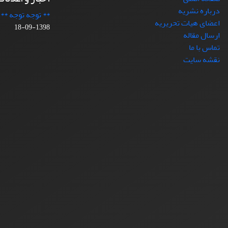
درباره نشریه
** توجه توجه **
اعضای هیات تحریریه
1398-09-18
ارسال مقاله
تماس با ما
نقشه سایت