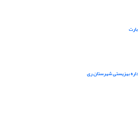
بارت
داره بهزیستی شهرستان ری