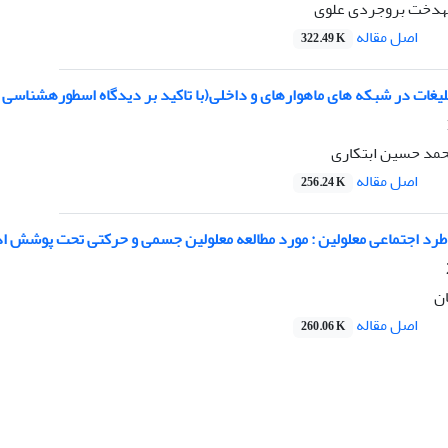
مهدخت بروجردی علوی
اصل مقاله
322.49 K
یغات در شبکه های ماهوارهای و داخلی(با تاکید بر دیدگاه اسطورهشناسی 
حمد حسین ابتکاری
اصل مقاله
256.24 K
د اجتماعی معلولین : مورد مطالعه معلولین جسمی و حرکتی تحت پوشش ا
ن
اصل مقاله
260.06 K