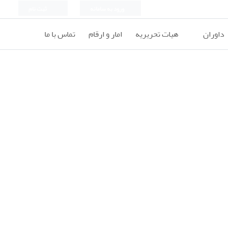
ورود به سامانه
ثبت نام
داوران
هیات تحریریه
امار و ارقام
تماس با ما