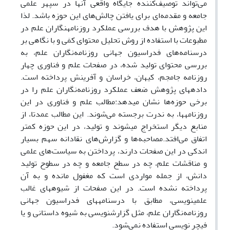
می‌تواند توصیف‌کننده جایگاه واقعی آنها در سپهر علمی
جامعه و مقدمه‌ای برای یافتن چالش‌های این حوزه باشد. لذا
این پژوهش با هدف بررسی عملکرد روزنامه
نگاران علم در
مطبوعات با استفاده از روش تحلیل محتوای کمَی و با نگاهی بر
درسنامه‌های فدراسیون جهانی روزنامه‌نگاران علم، به
بررسی محتوای تولید شده، در صفحات علم و فناوری چهار
روزنامه جام
جم، کیهان، خراسان و آفرینش پرداخته است.
داده
های پژوهش
ضعف عملکرد روزنامه‌نگاران علم را در
برخی حوزه‌ها
نشان می
دهد:
مطالب علم و فناوری در این
روزنامه
ها، به ندرت برجسته می‌شوند. این مطالب عمدتا، از
منابع دیگر استخراج می
شوند و تولید، در این حوزه کمتر
اتفاق می‌افتد.
مصاحبه‌ها و گزارش‌های نقادانه سهم بسیار
اندکی در این صفحات دارند،
پرداختن به سیاست‌های علمی
و مناقشات علم، چه در سطح جامعه و چه در سطوح تولید
دانش، از جمله مواردی است که مغفول مانده و به آن
پرداخته نشده است. در این صفحات از شیوه
های غالب
علمی
نویسی، مطابق با درسنامه
های فدراسیون جهانی
روزنامه‌نگاران علم، مثل گزارش
نویسی به شیوه داستانی و یا
فیچر نویسی استفاده نمی‌شود.