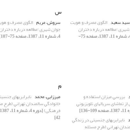
س
 سید سعید
اﻟﮕﻮی ﻣﺼﺮف و هویت
سروش، مریم
اﻟﮕﻮی ﻣﺼﺮف و هوی
شهری :ﻣﻄﺎﻟﻌﻪ درباره دختران
ﺟﻮان شهری :ﻣﻄﺎﻟﻌﻪ درباره دختران
[دوره 4، شماره 11، 1387، صفحه 75-
4، شماره 11، 1387، صفحه 75-107]
م
د
ﺑﺮرﺳﻲ میزان اﺳﺘﻔﺎده و
میرزایی، محمد
ﻧﺎﺑﺮاﺑﺮﻳﻬﺎی جنسیت
از ﺗﻤﺎﺷﺎی سریالهای ﺗﻠﻮﻳﺰﻳﻮﻧﻲ
ﺧﺎﻧﻮادﮔﻲ ﺳﺎﻟﻤﻨﺪان ﺗﻬﺮاﻧﻲ (طرح م
فرهنگی)
42]
د
ﻧﺎﺑﺮاﺑﺮﻳﻬﺎی جنسیتی در زﻧﺪﮔﻲ
ﻨﺪان ﺗﻬﺮاﻧﻲ (طرح مسئله