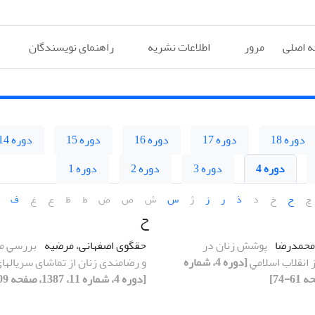
 اصلی
مرور
اطلاعات نشریه
راهنمای نویسندگان
دوره 18
دوره 17
دوره 16
دوره 15
دوره 14
دوره 4
دوره 3
دوره 2
دوره 1
چ
ح
خ
د
ذ
ر
ز
ژ
س
ش
ص
ض
ط
ظ
ع
غ
ف
ح
 محمدرضا
ﭘﻮﺷﺶ زﻧﺎن در
حقگوی اصفهانی، مرضیه
ﺑﺮرﺳﻲ می
 اﻧﻘﻼب اﺳﻼﻣﻲ
[دوره 4، شماره
و رضامندی زﻧﺎن از ﺗﻤﺎﺷﺎی سریالهای
[دوره 4، شماره 11، 1387، صفحه 109-136]