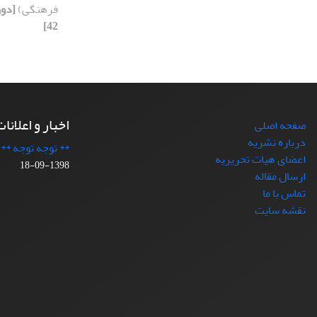
فرهنگی)
42]
اخبار و اعلانا
صفحه اصلی
درباره نشریه
** توجه توجه **
اعضای هیات تحریریه
1398-09-18
ارسال مقاله
تماس با ما
نقشه سایت