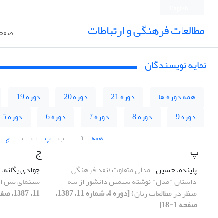
English
مطالعات فرهنگی و ارتباطات
صفحه
نمایه نویسندگان
همه دوره ها
دوره 21
دوره 20
دوره 19
دوره 9
دوره 8
دوره 7
دوره 6
دوره 5
همه
آ
ا
ب
پ
ت
ث
ج
پ
ج
پاینده، حسین
ﻣﺪﻟﻲ ﻣﺘﻔﺎوت (نقد فرهنگی
جوادی یگانه،
داستان "مدل" نوشته سیمین دانشور از سه
سینمای ﭘﺲ از
منظر در مطالعات زنان)
[دوره 4، شماره 11، 1387،
11، 1387، صفحه 61-74]
صفحه 1-18]