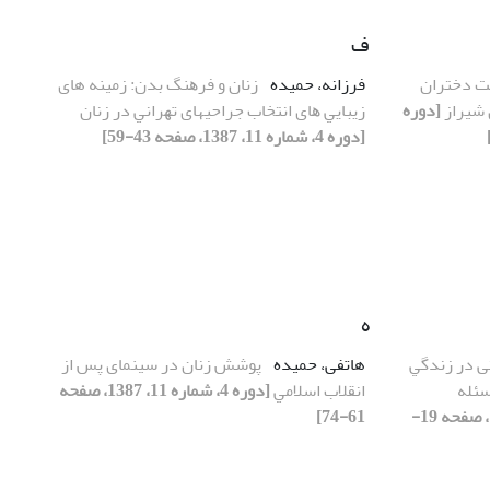
ف
ت دﺧﺘﺮان
فرزانه، حمیده
زﻧﺎن و ﻓﺮﻫﻨﮓ ﺑﺪن: زمینه های
 شیراز
[دوره
زﻳﺒﺎﻳﻲ ﻫﺎی اﻧﺘﺨﺎب جراحیهای ﺗﻬﺮاﻧﻲ در زﻧﺎن
[دوره 4، شماره 11، 1387، صفحه 43-59]
ه
ی در زﻧﺪﮔﻲ
هاتفی، حمیده
ﭘﻮﺷﺶ زﻧﺎن در سینمای ﭘﺲ از
سئله
اﻧﻘﻼب اﺳﻼﻣﻲ
[دوره 4، شماره 11، 1387، صفحه
[دوره 4، شماره 11، 1387، صفحه 19-
61-74]