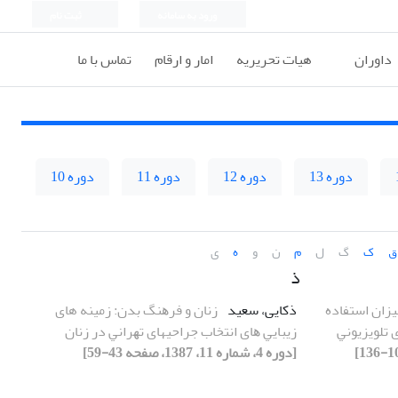
ورود به سامانه
ثبت نام
داوران
هیات تحریریه
امار و ارقام
تماس با ما
دوره 13
دوره 12
دوره 11
دوره 10
ق
ک
گ
ل
م
ن
و
ه
ی
ذ
زان اﺳﺘﻔﺎده
ذکایی، سعید
زﻧﺎن و ﻓﺮﻫﻨﮓ ﺑﺪن: زمینه های
 ﺗﻠﻮﻳﺰﻳﻮﻧﻲ
زﻳﺒﺎﻳﻲ ﻫﺎی اﻧﺘﺨﺎب جراحیهای ﺗﻬﺮاﻧﻲ در زﻧﺎن
[دوره 4، شماره 11، 1387، صفحه 43-59]