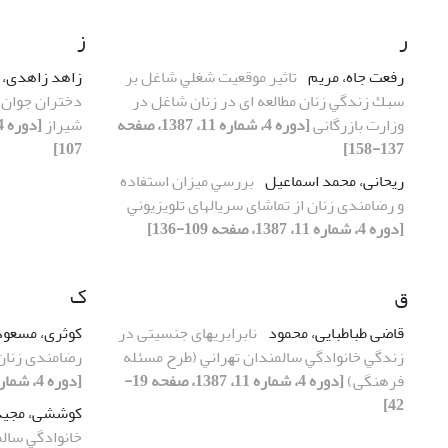
ر
ز
رفعت جاه، مریم
تاثیر موقعیت ﺷﻐﻠﻲ ﺷﺎﻏﻞ ﺑﺮ
زاهد زاهدی،
ﺳﺒﻚ زﻧﺪﮔﻲ زﻧﺎن ﻣﻄﺎﻟﻌﻪ ای در زﻧﺎن ﺷﺎﻏﻞ در
دﺧﺘﺮان ﺟﻮان 
وزارت بازرگانی
[دوره 4، شماره 11، 1387، صفحه
شیراز
107]
137-158]
ریحانی، محمد اسماعیل
ﺑﺮرﺳﻲ میزان اﺳﺘﻔﺎده
و رضامندی زﻧﺎن از ﺗﻤﺎﺷﺎی سریالهای ﺗﻠﻮﻳﺰﻳﻮﻧﻲ
[دوره 4، شماره 11، 1387، صفحه 109-136]
ق
ک
قاضی طباطبایی، محمود
ﻧﺎﺑﺮاﺑﺮﻳﻬﺎی جنسیتی در
کوثری، مسعو
زﻧﺪﮔﻲ ﺧﺎﻧﻮادﮔﻲ ﺳﺎﻟﻤﻨﺪان ﺗﻬﺮاﻧﻲ (طرح مسئله
رضامندی زﻧﺎن 
فرهنگی)
[دوره 4، شماره 11، 1387، صفحه 19-
[دوره 4، شماره 11، 1387، صفحه 109-136]
42]
کوششی، مجی
ﺧﺎﻧﻮادﮔﻲ ﺳﺎﻟﻤ