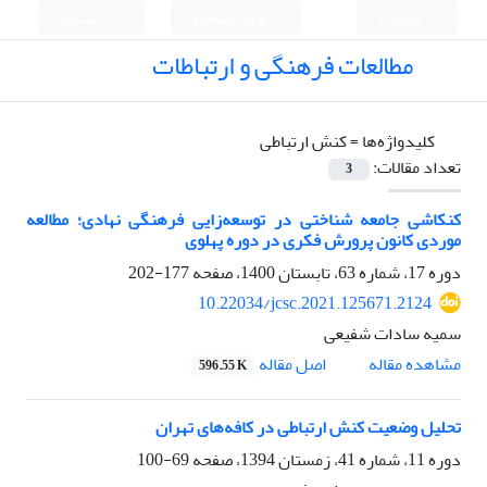
English
ورود به سامانه
ثبت نام
مطالعات فرهنگی و ارتباطات
کلیدواژه‌ها =
کنش ارتباطی
تعداد مقالات:
3
کنکاشی جامعه شناختی در توسعه‌زایی فرهنگی نهادی؛ مطالعه
موردی کانون پرورش فکری در دوره پهلوی
دوره 17، شماره 63، تابستان 1400، صفحه
177-202
10.22034/jcsc.2021.125671.2124
سمیه سادات شفیعی
اصل مقاله
مشاهده مقاله
596.55 K
تحلیل وضعیت کنش ارتباطی در کافه‌های تهران
دوره 11، شماره 41، زمستان 1394، صفحه
69-100