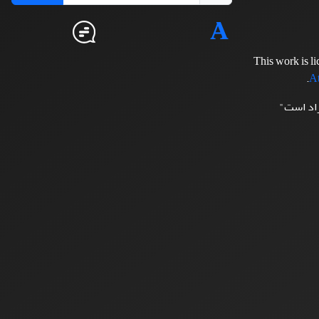
This work is l
.
At
زاد است"