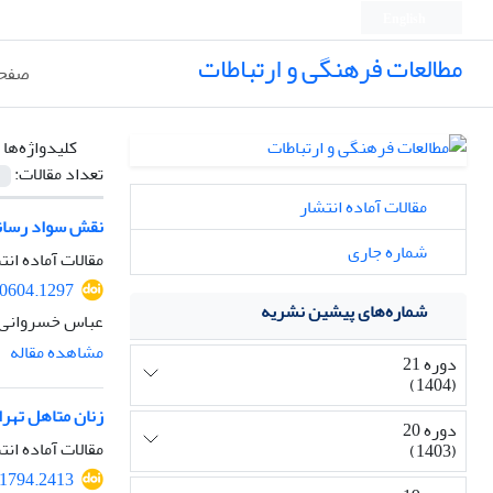
English
مطالعات فرهنگی و ارتباطات
صفحه
کلیدواژه‌ها 
تعداد مقالات:
مقالات آماده انتشار
نقش سواد رسانه 
شماره جاری
مقالات آماده انت
60604.1297
شماره‌های پیشین نشریه
عباس خسروانی
مشاهده مقاله
دوره 21
(1404)
زنان متاهل تهرا
دوره 20
مقالات آماده انت
(1403)
31794.2413