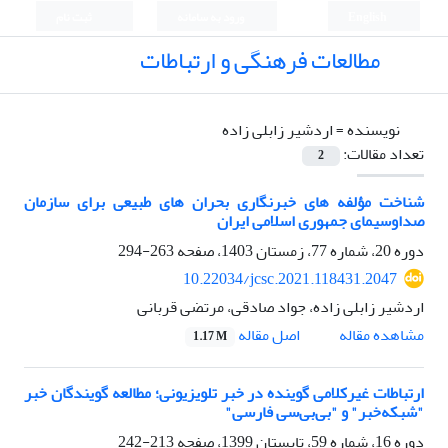
English
ورود به سامانه
ثبت نام
مطالعات فرهنگی و ارتباطات
نویسنده =
اردشیر زابلی زاده
تعداد مقالات:
2
شناخت مؤلفه های خبرنگاری بحران های طبیعی برای سازمان
صداوسیمای جمهوری اسلامی ایران
دوره 20، شماره 77، زمستان 1403، صفحه
263-294
10.22034/jcsc.2021.118431.2047
اردشیر زابلی زاده، جواد صادقی، مرتضی قربانی
اصل مقاله
مشاهده مقاله
1.17 M
ارتباطات غیرکلامی گوینده در خبر تلویزیونی؛ مطالعه گویندگان خبر
"شبکه‌خبر" و "بی‌بی‌سی فارسی"
دوره 16، شماره 59، تابستان 1399، صفحه
213-242