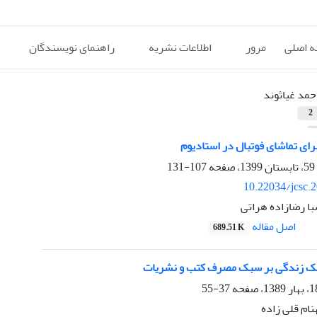
 اصلی
مرور
اطلاعات نشریه
راهنمای نویسندگان
حمد غیاثوند
2
رای تماشای فوتبال در استادیوم
107-131
10.22034/jcsc.
با رضازاده هراتی
اصل مقاله
689.51 K
بک زندگی بر سبک مصرف کتب و نشریات
37-55
نام قلی زاده