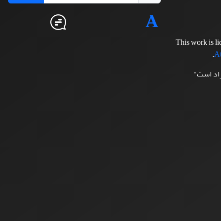
This work is l
.
At
زاد است"