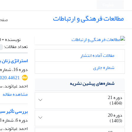
English
مطالعات فرهنگی و ارتباطات
صفحه
نویسنده =
ا
تعداد مقالات:
مقالات آماده انتشار
استراتژی زنان ب
شماره جاری
دوره 16، شماره 59، تابستان 1399، صفحه
2020.44621
شماره‌های پیشین نشریه
احمد غیاثوند، س
مشاهده مقاله
دوره 21
(1404)
بررسی تأثیر س
دوره 20
دوره 6، شماره 18، بهار 1389، صفحه
(1403)
احمد غیاثوند، به