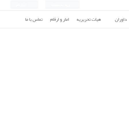
ورود به سامانه
ثبت نام
داوران
هیات تحریریه
امار و ارقام
تماس با ما