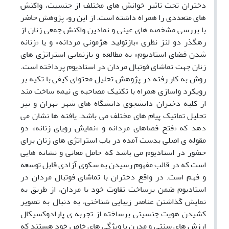
دختران تحت تاثیر خوانش های مختلف از جنسیت، واکنش
های متعددی را همراه داشته است. از این رو، پژوهش حاضر
با بررسی مشخصه های عینی و نمادین واکنش جمعی زنان از
رهگذر دو لنز نظری «بازتولید هژمونی مردانه» و یا «زنانه
شدن فضای استادیوم» به مطالعه و بازنمایی استراتژی های
زنان جهت تماشای فوتبال مردان در استادیوم پرداخته است.
روش به کار رفته در پژوهش تحلیل محتوای کیفی با تکیه بر
رویکرد واسازی همراه با تکنیک مصاحبه ی نیمه ساخت مند
از کلیه دختران دانشجوی دانشگاه های شهر تهران و نیز
تحلیل تماتیک پیام های مختلف می باشد. یافته ها نشان می
دهد که «فتح فضاهای مردانه و «نمایش رویای زنانه» دو
مقوله ی اصلی بدست آمده در باب استراتژی های زنان برای
حضور در استادیوم می باشد که حامل معانی و نشانه هایی
است که در قالب مفهوم رسیدن به سکوی آزادی قابل توسعه
و فهم است. در واقع دختران با تماشای فوتبال مردان در
استادیوم ضمن برساخت تفاوت خود با مردان، از طریق به
نمایش گذاشتن عناصر زیبایی شناختی، به دنبال به تصویر
کشیدن هویت جنسیتی برساخته از تجربه ی پارادوکسیکال
ارزش های سنتی و مدرن با ویژگی های خاص خود هستند که