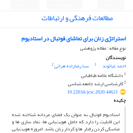
English
ورود به سامانه
ثبت نام
مطالعات فرهنگی و ارتباطات
استراتژی زنان برای تماشای فوتبال در استادیوم
نوع مقاله : مقاله پژوهشی
نویسندگان
2
1
احمد غیاثوند
سبا رضازاده هراتی
1
دانشگاه علامه طباطبایی
2
کارشناسی ارشد جامعه شناسی
10.22034/jcsc.2020.44621
چکیده
استادیوم فوتبال به عنوان یک فضای مردانه‌ شناخته شده
این قابلیت را دارد که حامل هویت‌یابی ها، نماد سازی ها و
مناسکی کردن رفتار ها و کردار زنان باشد. امروزه هویت‌یابی