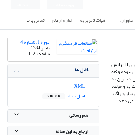
ورود به سامانه
ثبت نام
داوران
هیات تحریریه
امار و ارقام
تماس با ما
دوره 1، شماره 4
پاییز 1384
صفحه
1-25
ن را افزایش
فایل ها
نبوده و گاه
ش دختران به
به و مولفه
XML
چنان فراگیر
اصل مقاله
738.58 K
رمی دهد.
هم رسانی
ارجاع به این مقاله