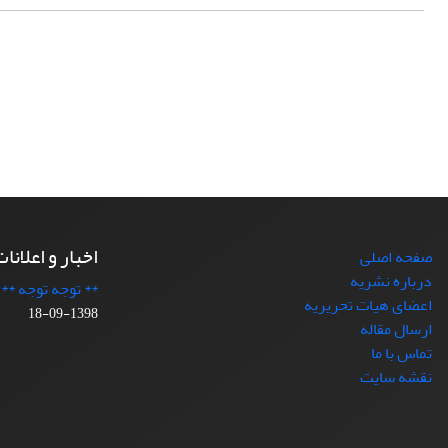
اخبار و اعلانا
صفحه اصلی
درباره نشریه
** توجه توجه **
اعضای هیات تحریریه
1398-09-18
ارسال مقاله
تماس با ما
نقشه سایت