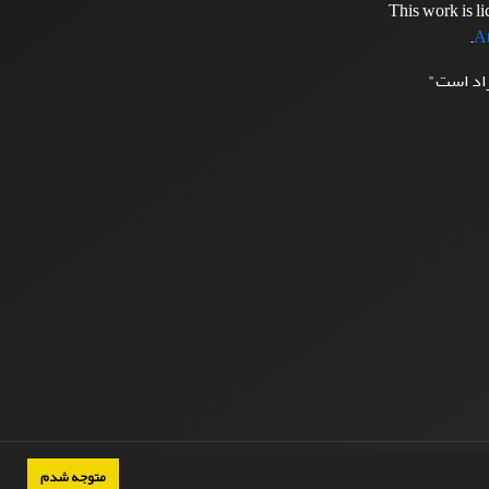
This work is l
.
At
زاد است"
متوجه شدم