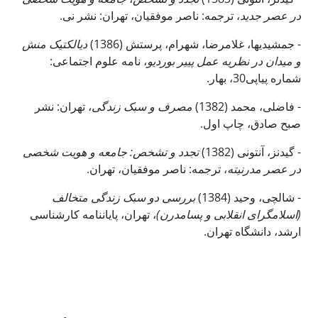
در عصر جدید
، ترجمه: ناصر موفقیان، تهران: نشر نی.
- جمشیدیها، غلامرضا، شهرام، پرستش (1386)
دیالکتیک منش
و میدان در نظریه عمل پی­یر بوردیو
، نامه علوم اجتماعی:
شماره پیاپی30، بهار.
- فاضلی، محمد (1382)
مصرف و سبک زندگی
، تهران: نشر
صبح صادق، چاپ اول.
- گیدنز، آنتونی (1382)
تجدد و تشخص: جامعه و هویت شخصی
در عصر مدرنیته
، ترجمه: ناصر موفقیان، تهران.
- شالچی، وحید (1384)
بررسی دو سبک زندگی متخالف
(اسلام­گرای انقلابی و پسامدرن)
، تهران، پایان­نامه کارشناسی
ارشد، دانشگاه تهران.