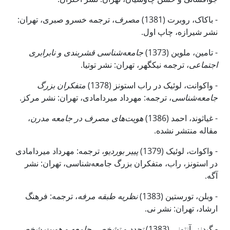
- باکاک، روبرت (1381)
مصرف
، ترجمه خسرو صبری، تهران:
نشر شیرازه، چاپ اول.
- تامین، ملوین (1373)
جامعه‌شناسی قشربندی و نابرابری
اجتماعی
، ترجمه نیک­گهر، تهران: نشر توتیا.
- واکوانت، لوئیک در راب استونز (1378)
متفکران بزرگ
جامعه‌شناسی
، ترجمه: مهرداد میردامادی، تهران: نشر مرکز.
،
هویت‌های مصرف در جامعه مدرن
- غیاثوند، احمد (1386)
مقاله منتشر نشده.
- واکوات، لوئیک (1379)
پی­یر بوردیو
، ترجمه: مهرداد میردامادی
در استونز، راب، متفکران بزرگ جامعه‌شناسی، تهران: نشر
آگه.
- وبلن، تورستین (1383)
نظریه طبقه مرفه
، ترجمه: فرهنگ
ارشاد، تهران: نشر نی.
جامعه و هویت شخصی
،
تجدد و تشخص
- گیدنز، آنتونی (1383)