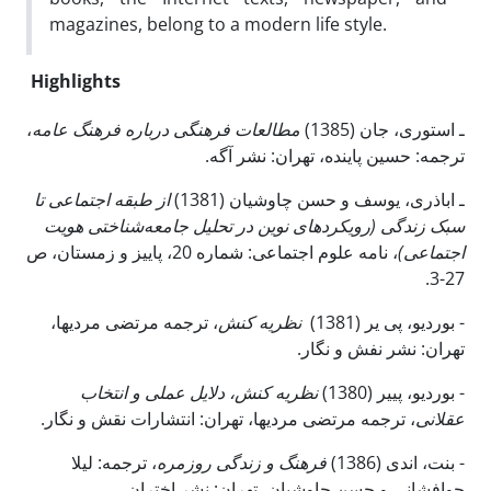
magazines, belong to a modern life style.
Highlights
،
مطالعات فرهنگی درباره فرهنگ عامه
ـ استوری، جان (1385)
ترجمه: حسین پاینده، تهران: نشر آگه.
ـ اباذری، یوسف و حسن چاوشیان (1381)
از طبقه اجتماعی تا
سبک زندگی (رویکردهای نوین در تحلیل جامعه‌شناختی هویت
اجتماعی)
، نامه علوم اجتماعی: شماره 20، پاییز و زمستان، ص
27-3.
- بوردیو، پی یر (1381)
نظریه کنش
، ترجمه مرتضی مردیها،
تهران: نشر نفش و نگار.
- بوردیو، پی­یر (1380)
نظریه کنش، دلایل عملی و انتخاب
عقلانی
، ترجمه مرتضی مردیها، تهران: انتشارات نقش و نگار.
- بنت، اندی (1386)
فرهنگ و زندگی روزمره
، ترجمه: لیلا
جوافشانی و حسن چاوشیان، تهران: نشر اختران.