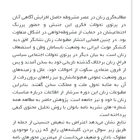
مطالبه‌گری زنان در عصر مشروطه حاصل افزایش آگاهی آنان
در پرتوی تحولات فکری این جنبش و حضور پررنگ
اجتماعیشان در حمایت از مشروطه‌خواهی در اشکال متفاوت
بود. در چنین فضایی انتشار مطبوعات زنان نشانگر افق دید
کنشگر مونث ایرانی به وضعیت نابسامان وطن و استضعاف
زنان است. به بیان دیگر در پرتوی تحولات اجتماعی سیاسی
فراخ، زنان بر‌خلاف گذشته تاریخی خود به سخن آمدند و پس
از قرون متمادی سکوت از احوالات خود، علل و زمینه‌های
بروز وضعیت عمومی هم‌نوعانشان و نیز راه‌های برون رفت از
آن به مثابه تحول ملت و مملکت سخن گفتند. بنابراین
مطبوعات زنان این دوره سرشار از اطلاعات درباره مناسبات
زنان با خود و نیز جامعه است. پژوهش حاضر به مطالعه همه
شماره-های نشریه نامه بانوان با روش تحلیل محتوی کیفی
پرداخته است.
نتایج نشان می‌دهد اعتراض به تبعیض جنسیتی از جمله از
طریق زیر سوال بردن کلیشه‌های رایج که زن را موجودی
مفلوک، نادان و ضعیف می‌دانست از مهمترین محورهای نامه