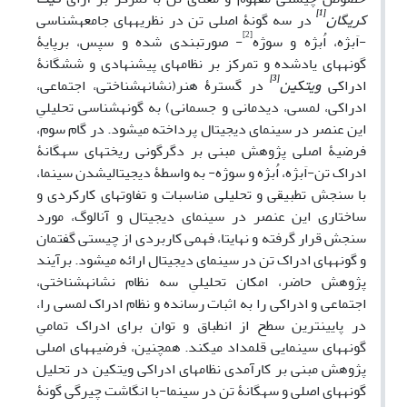
[1]
کریگان
در سه گونۀ اصلی تن در نظریه‏های جامعه‏شناسی
[2]
-اَبژه، اُبژه و سوژه
- صورت‏بندی شده و سپس، برپایۀ
گونه‏های یادشده و تمرکز بر نظام‏های پیشنهادی و شش‏گانۀ
[3]
ادراکی
ویتکین
در گسترۀ هنر(نشانه‏شناختی، اجتماعی،
ادراکی، لمسی، دیدمانی و جسمانی) به گونه‏شناسی تحلیلیِ
این عنصر در سینمای دیجیتال پرداخته می‏شود. در گام سوم،
فرضیۀ اصلی پژوهش مبنی بر دگرگونی ریخت‏های سه‏گانۀ
ادراک تن-اَبژه، اُبژه و سوژه- به واسطۀ دیجیتالی‏شدن سینما،
با سنجش تطبیقی و تحلیلی مناسبات و تفاوت‏های کارکردی و
ساختاری این عنصر در سینمای دیجیتال و آنالوگ، مورد
سنجش قرار گرفته و نهایتا، فهمی کاربردی از چیستی گفتمان
و گونه‏های ادراک تن در سینمای دیجیتال ارائه می‏شود. برآیند
پژوهش حاضر، امکان تحلیلیِ سه نظام نشانه‏شناختی،
اجتماعی و ادراکی را به اثبات رسانده و نظام ادراک لمسی را،
در پایین‏ترین سطح از انطباق و توان برای ادراک تمامیِ
گونه‏های سینمایی قلمداد می‏کند. همچنین، فرضیه‏های اصلی
پژوهش مبنی بر کارآمدی نظام‏های ادراکی ویتکین در تحلیل
گونه‏های اصلی و سه‏گانۀ تن در سینما-با انگاشت چیرگی گونۀ