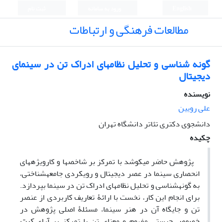
English
ورود به سامانه
ثبت نام
مطالعات فرهنگی و ارتباطات
گونه‏ شناسی و تحلیل نظام‏های ادراک تن در سینمای
دیجیتال
نویسنده
علی رویین
دانشجوی دکتری تئاتر دانشگاه تهران
چکیده
پژوهش حاضر می‏کوشد با تمرکز بر شاخص‏ها و کارویژه‏های
انحصاری سینما در عصر دیجیتال و رویکردی جامعه‏شناختی،
به گونه‏شناسی و تحلیل نظام‏های ادراک تن در سینما بپردازد.
برای انجام این کار، نخست با ارائۀ تعاریف کاربردی از عنصر
تن و جایگاه آن در هنر سینما، مسئلۀ اصلی پژوهش در
خصوص چیستی مفهوم و معنای تن با تمرکز بر آرای
کیت