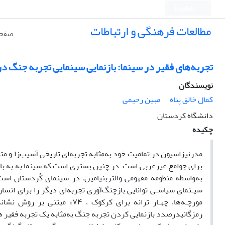
English
مطالعات فرهنگی و ارتباطات
صفحه
تجربه‌های فقیر در سینما: بازنمایی سینمایی تجربه جنگ در
نویسندگان
کمال خالق پناه
مبین رحیمی
دانشگاه کردستان
چکیده
مدرنیزاسیون در تمامیت خود به‌مثابه تجربه‌ای تاریخی آسیب‌زا و مت
برای جوامع غیرغربی است. در چنین بستری است که سینما به به با
به‌واسطه منظومه مفهومی والتربنیامین، در سینمای کُردستان اس
سیـنمای سیاسـی توانایی بازچنگ‌آوری تجربه‌ای دیگر را برای انس
مورچـه‌ها، چهـار ترانه برای 
رمزگانیدرصدد بازنمایی کردن تجربه جنگ به‌مثابه یک تجربه فقیر ه