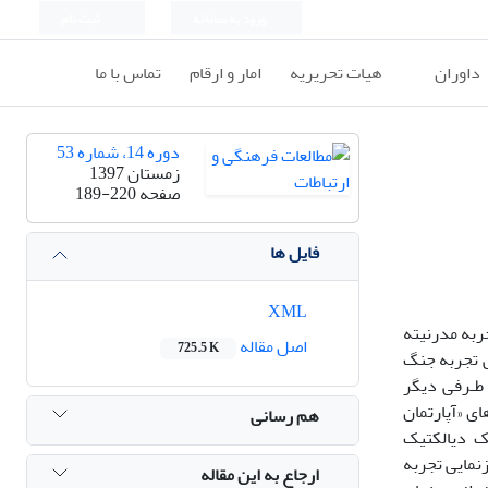
ورود به سامانه
ثبت نام
داوران
هیات تحریریه
امار و ارقام
تماس با ما
دوره 14، شماره 53
زمستان 1397
صفحه
189-220
فایل ها
XML
جربه مدرنیته
اصل مقاله
725.5 K
ی تجربه جنگ
 طـرفی دیگر
ی «آپارتمان
هم رسانی
بر یک دیالکتیک
نمایی تجربه
ارجاع به این مقاله