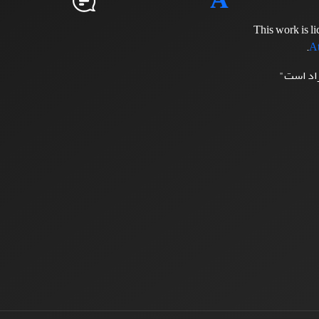
This work is l
.
At
زاد است"