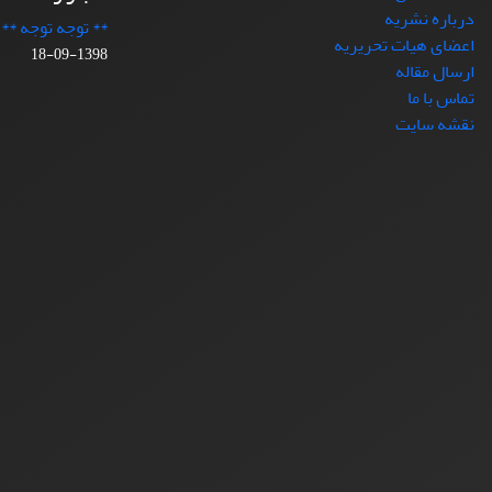
درباره نشریه
** توجه توجه **
اعضای هیات تحریریه
1398-09-18
ارسال مقاله
تماس با ما
نقشه سایت