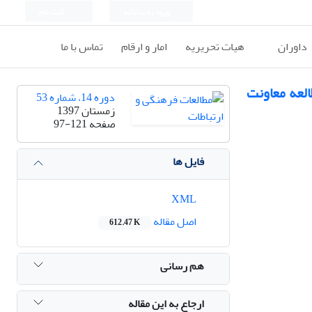
ورود به سامانه
ثبت نام
داوران
هیات تحریریه
امار و ارقام
تماس با ما
العه معاونت
دوره 14، شماره 53
زمستان 1397
صفحه
97-121
فایل ها
XML
اصل مقاله
612.47 K
هم رسانی
ارجاع به این مقاله