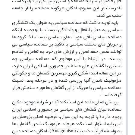
حال حاضر در شرایط مصالحه و آشتی بسر نمی برد و برداشت
نادرست از این مفهوم، امکان هرگونه مصالحه را از جامعه
سلب می کند.
باید توجه داشت که مصالحه سیاسی به عنوان یک کنشگری
سیاسی به معنی انفعال و وادادگی نیست. با توجه به اینکه
مصالحه سیاسی نافی هویت های سیاسی نیست، لذا گروه ها
و جریان های مختلف سیاسی با تاکید بر مصالحه سیاسی می
توانند ضمن حفظ اصول و ارزش های خود به تعامل و تفاهم
برسند. در ارتباط با این موضوع که مصالحه سیاسی چه
نسبتی با گفتمان های مسلط در جمهوری اسلامی ایران دارد،
در این مقاله ابتدا شکل گیری مهمترین گفتمان ها و چگونگی
هژمونیک شدن آنها بررسی شده و در مرحله بعد، نسبت
مصالحه سیاسی با هریک از این گفتمان ها مورد سنجش قرار
گرفته است.
پرسش اصلی مقاله این است که: آیا در شرایط موجود امکان
مصالحه میان گفتمان های سیاسی در جمهوری اسلامی ایران
وجود دارد؟ با توجه به این سوال، فرضیه اصلی پزوهش بر
این پایه استوار است که: هرچند هژمونیک شدن گفتمان ها
به واسطه فرآیند ضدیت (Antagonism)، امکان مصالحه میان