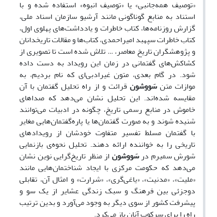
«توصیف همه‌جانبی» یا «توصیف انبوه» استفاده شده و با
استناد به منابع گوناگونی مانند آرشیو سازمان اسناد ملی،
گزارش روزنامه‌ها، کتاب خاطرات و یادداشت‌های پهلوی اول،
کتاب خاطرات سپهبد امیراحمدی، کتاب‌ها و مقالات تاریخدانان
و پژوهشگران تاریخ معاصر، … تلاش شده است تا تصویری از
کشاکش‌های گفتمانی در زمان این رویداد به دست داده
شود. در گام بعدی، متون غیرادبی‌ای که نام بردیم، به
موازات متن
سَووشون
قرائت و از راه تحلیل گفتمان با آن
مقایسه شده‌اند. این تحلیل نشان می‌دهد که صداهای
خاموش در منابع رسمی تاریخ، چگونه در ادبیات می‌توانند
شنیده شوند و به صورت گفتمان‌ها یا پاره‌گفتمان‌هایی مغایر
با گفتمان مسلط تفسیر متفاوت خودشان از رویدادهای
تاریخی را به خواننده ارائه دهند. تحلیل نحوه‌ی بازنمایی
شورش سمیرم در
سَووشون
از منظر تاریخ‌گرایی نوین نشان
می‌دهد که حکومت مرکزی با ایجاد شناختمان‌هایی مانند
«ملیت»، «مدنیت»، «یاغی‌گری»، «شرارت» و امثال آن، تقابلی
دوجزئی بین فرهنگ و سبک زندگی عشایر از یک سو و
پیشرفت کشور از سوی دیگر به وجود می‌آورد و بدین ترتیب
راه را برای سرکوب آنان باز می‌کرد.