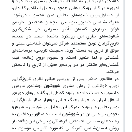
دامنه‌ی کاربرد آن به مطالعات فرهنگی تسرّی پیدا کرد و
امروزه در کنار رویکردهایی همچون تحلیل انتقادی گفتمان،
از متداول‌ترین شیوه‌های تحلیل متن محسوب می‌شود.
معرفت‌شناسیِ ضدپوزیتیویستیِ نیچه و همچنین نظریه‌ی
فوکو درباره‌ی گفتمان تأثیر بسزایی در شکل‌گیری
شالوده‌های نظریِ این رویکرد داشته است. در نتیجه،
تاریخ‌گرایان نوین معتقدند هرگز نمی‌توان شناختی عینی و
موثق از تاریخ به دست آورد، «حقیقت تاریخی» برساخته‌ای
گفتمانی و لذا متغیر است، و مفهوم «روح زمانه» فهم
گفتمان‌های متکثر در هر برهه‌ی معیّن از تاریخ را ناممکن
می‌کند.
در مقاله‌ی حاضر، پس از بررسی مبانی نظری تاریخ‌گرایی
نوین، خوانشی از رمان مشهور
سَووشون
نوشته‌ی سیمین
دانشور به دست داده می‌شود که طی آن، گفتمان‌های دوره‌ی
اشغال ایران در جریان جنگ جهانی دوم از منظر تاریخ‌گرایی
نوین تحلیل می‌شوند. تمرکز این تحلیل بر شورش سمیرم و
نحوه‌ی بازنمایی آن در
سَووشون
است. به منظور پرداختن به
زمینه‌های سیاسی، اجتماعی، فرهنگی و تاریخی این واقعه، از
روش انسان‌شناس آمریکایی کلیفورد گیرتس موسوم به