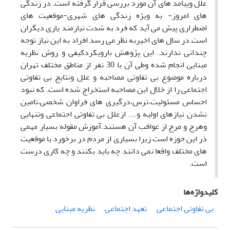
علل وپیامد های آن مورد بررسی قرار گرفته است. در زندگی
های امروز- به ویژه زندگی های شهری-موقعیت های
اضطراری پیش می آید که فرد به شدت نیازمند یاری دیگران
است.در سال های اخیربه نظر می رسد افراد به این نیاز توجه
چندانی ندارند. این پژوهش بارویکردکیفی و روش نظریه
مبنایی انجام شده وطی آن با 30 نفر از مناطق مختلف تهران
درباره موضوع بی تفاوتی مصاحبه و علل ونتایج بی تفاوتی
اجتماعی را از خلال این مصاحبه استخراج شده است. که نبود
احساس مسئولیت،ترس،درگیری های فراوان شخصی،تامین
نشدن نیازهای اولیه و.... ازعلل بی تفاوتی اجتماعی وتنهایی
وهرج و مرج از عواقب آن هستند.آموزش مقوله بسیار مهمی
ذر این حوزه است زیرا بسیاری از مردم در برخورد با موقعیت
های مختلف واقعا نمی دانند چه باید بکنند و چه کاری درست
است.
کلیدواژه‌ها
بی تفاوتی اجتماعی
تعهد اجتماعی
نظریه مبنایی