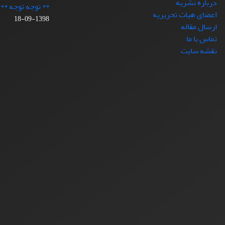
درباره نشریه
** توجه توجه **
اعضای هیات تحریریه
1398-09-18
ارسال مقاله
تماس با ما
نقشه سایت