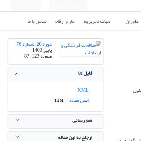
ورود به سامانه
ثبت نام
داوران
هیات تحریریه
امار و ارقام
تماس با ما
دوره 20، شماره 76
پاییز 1403
صفحه
87-123
فایل ها
ئول
XML
اصل مقاله
1.2 M
هم رسانی
ارجاع به این مقاله
شی‌گذاری در