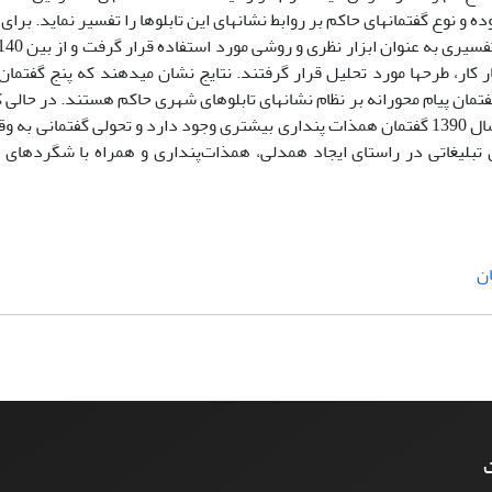
فهان در بین سال‏های 1388 تا 1390 را تحلیل نموده و نوع گفتمان‏های حاکم بر روابط نشانه‏ای این تابلوها را تفسیر نما
ین اعتبار کار، طرح‏ها مورد تحلیل قرار گرفتند. نتایج نشان می‏دهند که پنج گفتمان
ان پیام محورانه بر نظام نشانه‏ای تابلوهای شهری حاکم هستند. در حالی که
1388 و 1389 گفتمان پیام- زیباشناختی عمومیت بیشتری دارد؛ در سال 1390 گفتمان همذات پنداری بیشتری وجود دارد و تحولی گفت
 تبلیغاتی در راستای ایجاد همدلی، همذات‌پنداری و همراه با شگردهای
ن
ت