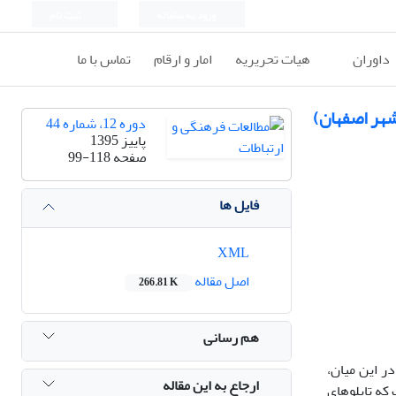
ورود به سامانه
ثبت نام
داوران
هیات تحریریه
امار و ارقام
تماس با ما
دوره 12، شماره 44
پاییز 1395
صفحه
99-118
فایل ها
XML
اصل مقاله
266.81 K
هم رسانی
ر این میان،
ارجاع به این مقاله
که تابلوهای