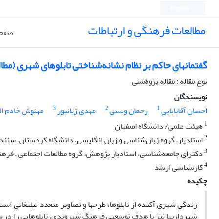
English
مطالعات فرهنگی و ارتباطات
صفحه
گفتمان‏های حاکم بر نظام نشانه‌شناختی تابلوهای شهری (مطالعه‏ی موردی: تاب
نوع مقاله : مقاله پژوهشی
نویسندگان
3
2
1
احسان آقابابایی
رحمان ویسی
مهدی ژیانپور
مهنوش خادم ال
1
هیئت علمی/ دانشگاه اصفهان
2
استادیار، گروه زبان‌شناسی و زبان انگلیسی، دانشگاه کردستان، سنند
3
دکترای جامعه‌شناسی، استادیار پژوهش، گروه مطالعات اجتماعی – فره
4
کارشناسی ارشد
چکیده
زندگی شهری آکنده از تابلو‏ها، طرح‏ها و تصاویر متعدد تبلیغاتی ا
شهرداری‏ها نیز با هدف توسعه‏ی فرهنگ شهروندی، تابلوهایی را در 