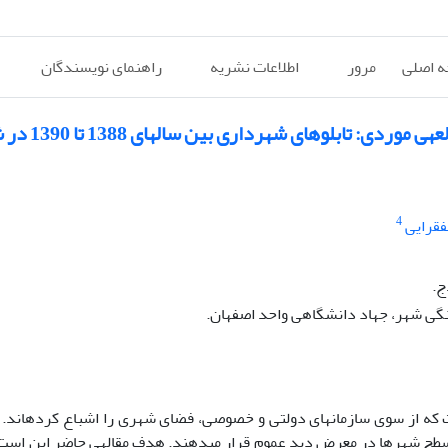
 اصلی
مرور
اطلاعات نشریه
راهنمای نویسندگان
لوهای شهرداری بین سال‏های 1388 تا 1390 در شهر اصفهان)
4
فقرایی
ج.
نگی شهر، جهاد دانشگاهی واحد اصفهان.
ست که از سوی سازمان‏های دولتی و خصوصی، فضای شهری را اشباع کرده‏اند. د
سطح شهر‏ها در معرض دید عموم قرار می‏دهند. هدف مقاله‏ی حاضر این است 