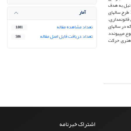
ید. برای نیل به هدف
آمار
فوق الذکر، روش «تحلیل نشانه‏شناسی شناختی» متعلق به پارادایم تفسیری به عنوان ابزار نظری و روشی مورد استفاده قرار گرفت و از بین 140 طرح سال‏های
 قانون‏مداری،
 در سال‏های
تعداد مشاهده مقاله
1,081
مانی به وقوع می‏پیوندد
تعداد دریافت فایل اصل مقاله
586
 هنری حرکت
اشتراک خبرنامه