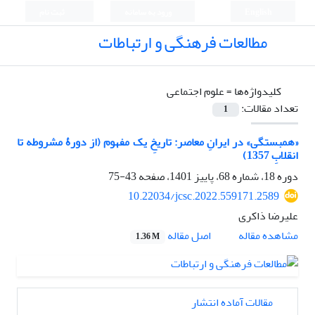
English
ورود به سامانه
ثبت نام
مطالعات فرهنگی و ارتباطات
کلیدواژه‌ها =
علوم اجتماعی
تعداد مقالات:
1
«همبستگی» در ایرانِ معاصر: تاریخِ یک مفهوم (از دورۀ مشروطه تا
انقلابِ 1357)
دوره 18، شماره 68، پاییز 1401، صفحه
43-75
10.22034/jcsc.2022.559171.2589
علیرضا ذاکری
اصل مقاله
مشاهده مقاله
1.36 M
مقالات آماده انتشار