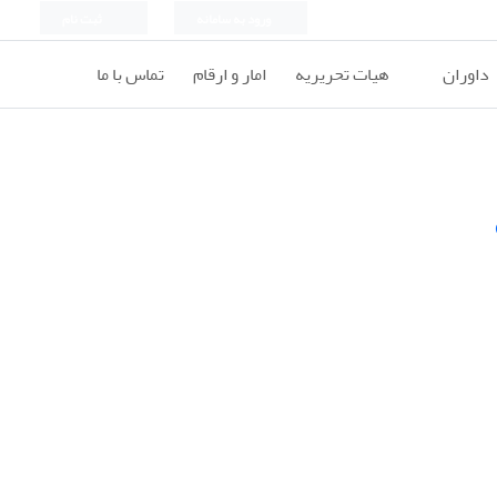
ورود به سامانه
ثبت نام
داوران
هیات تحریریه
امار و ارقام
تماس با ما