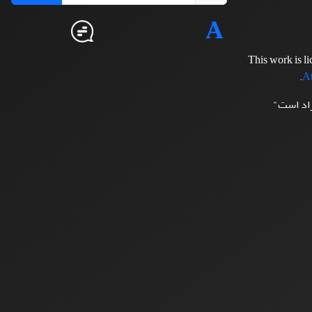
This work is l
.
At
زاد است"