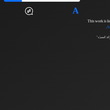
This work is l
.
At
زاد است"