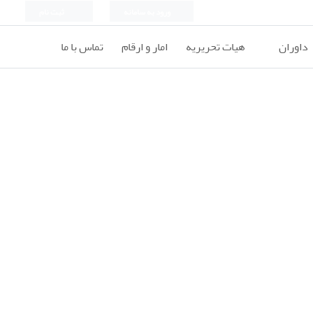
ورود به سامانه
ثبت نام
داوران
هیات تحریریه
امار و ارقام
تماس با ما