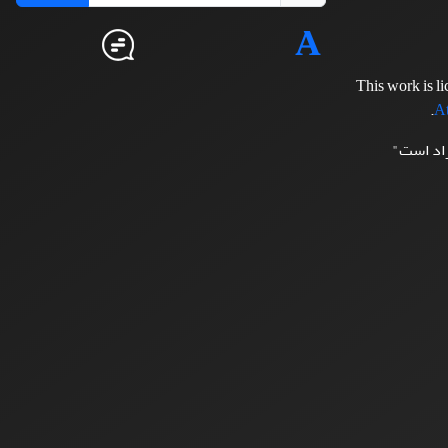
This work is l
.
At
زاد است"