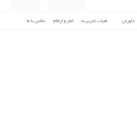
ورود به سامانه
ثبت نام
داوران
هیات تحریریه
امار و ارقام
تماس با ما