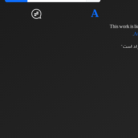
This work is l
.
At
زاد است"