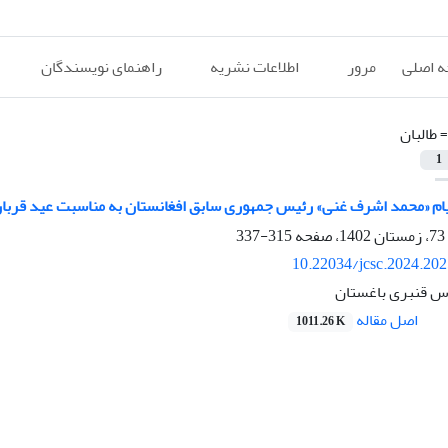
 اصلی
مرور
اطلاعات نشریه
راهنمای نویسندگان
=
طالبان
1
یام «محمد اشرف غنی» رئیس جمهوری سابق افغانستان به مناسبت عید قربا
315-337
10.22034/jcsc.2024.20
اس قنبری باغستان
اصل مقاله
1011.26 K