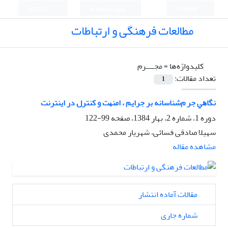
English
ورود به سامانه
ثبت نام
مطالعات فرهنگی و ارتباطات
کلیدواژه‌ها =
ﻣﺠــــﺮم
تعداد مقالات:
1
ﻧﮕﺎﻫﻲ ﺟﺮ مﺷﻨﺎﺳﺎﻧﻪ ﺑﺮ ﺟﺮاﻳﻢ ، اﻣﻨﻴﺖ و ﻛﻨﺘﺮل در اﻳﻨﺘﺮﻧﺖ
دوره 1، شماره 2، بهار 1384، صفحه
99-122
سهیلا صادقی فسائی، شهریار محمدی
مشاهده مقاله
مقالات آماده انتشار
شماره جاری