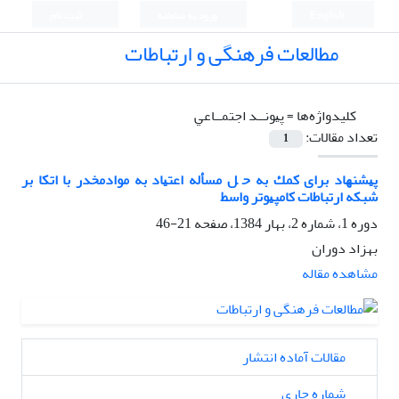
English
ورود به سامانه
ثبت نام
مطالعات فرهنگی و ارتباطات
کلیدواژه‌ها =
ﭘﻴﻮﻧــﺪ اﺟﺘﻤــﺎﻋﻲ
تعداد مقالات:
1
ﭘﻴﺸﻨﻬﺎد ﺑﺮای ﻛﻤﻚ ﺑﻪ ﺣ ﻞ ﻣﺴﺄﻟﻪ اﻋﺘﻴﺎد ﺑﻪ ﻣﻮادﻣﺨﺪر ﺑﺎ اﺗﻜﺎ ﺑﺮ
ﺷﺒﻜﻪ ارﺗﺒﺎﻃﺎت ﻛﺎﻣﭙﻴﻮﺗﺮ واﺳﻂ
دوره 1، شماره 2، بهار 1384، صفحه
21-46
بهزاد دوران
مشاهده مقاله
مقالات آماده انتشار
شماره جاری