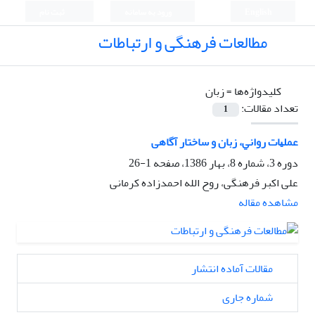
English
ورود به سامانه
ثبت نام
مطالعات فرهنگی و ارتباطات
کلیدواژه‌ها =
زﺑﺎن
تعداد مقالات:
1
ﻋﻤﻠﻴﺎت رواﻧﻲ، زﺑﺎن و ﺳﺎﺧﺘﺎر آگاهی
دوره 3، شماره 8، بهار 1386، صفحه
1-26
علی اکبر فرهنگی، روح الله احمدزاده کرمانی
مشاهده مقاله
مقالات آماده انتشار
شماره جاری