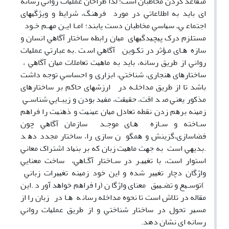
ﻣﺘﻘﺎﻋﺪ ﻛﺮدن ﻣﺨﺎﻃﺒﺎن اﺳﺖ؛ ﻟﺬا ﻃﺮاﺣﺎن ﻋﻤﻠﻴﺎت رواﻧﻲ رﺳﺎنه
ای ﺑﺎﻳﺪ ﺑﻪ اﻃﻼﻋﺎﺗﻲ در ﻣﻮرد ﻓﺮﻫﻨﮓ، ﺷﺮاﻳﻂ و وﻳﮋﮔﻴﻬﺎی
اﺟﺘﻤﺎﻋ ﻲـ ﺳﻴﺎﺳﻲ ﻣﺨﺎﻃﺒﺎن دﺳﺖ ﻳﺎﺑﻨﺪ؛ اﻣـﺎ اﻳـﻦ ﻣﻬـﻢ ﺧـﻮد
ﻣﺴﺘﻠﺰم درک ﭘﻴﭽﻴﺪﮔﻴﻬﺎی ﻣﻴﺎن راﺑﻄﻪ ﺳﺎﺧﺘﺎر آﮔﺎﻫﻲ اﻧﺴﺎن و
ﺳﺎزه ﻫـﺎی ﻣـﺆﺛﺮ در ﺗﻜـﻮﻳﻦ آﮔﺎﻫﻲ اﺳ ﺖ .ﺑﻪ ﻋﺒﺎرﺗﻲ ﻋﻤﻠﻴﺎت
رواﻧﻲ از ﻃﺮﻳﻖ رﺳﺎﻧﻪ، ﺑﺎﻳﺪ ﺑﻪ ﻣﺎﻫﻴﺖ ﺗﻌﺎﻣﻼت ﻣﻴﺎن آﮔﺎﻫﻲ ،
ﺳﺎﺧﺘﺎرﻫﺎی ﻫﻨﺠﺎری، ﺷﻨﺎﺧﺘﻲ، اﺑﺰاری و اﺣﺴﺎﺳﻲ ﺗﻮﺟﻪ داﺷﺖ
ﺑﺎﺷﺪ ﺗﺎ از ﻃﺮﻳﻖ ﻣﺪاﺧﻠـﻪ در ارزﺷﻬﺎی ﺣﺎﻛﻢ ﺑﺮ ﺳﺎﺧﺘﺎرﻫﺎی
ﻣﺬﻛﻮر ﻳﻌﻨﻲ ﺻ ﺪ اﻗﺖ، ﺣﻘﻴﻘﺖ، ﻣﻔﻴﺪ ﺑﻮدن و زﻳﺒـﺎﻳﻲ ﺷﻨﺎﺳـﻲ
زﻣﻴﻨﻪ ﺑﺮﻫﻢ زدن ﻧﻘﻄﻪ ﺗﻌﺎدل ﻣﻴﺎن ﻋﻴﻨﻴﺖ و ذﻫﻨﻴﺖ را ﻓﺮاﻫﻢ
ﺳـﺎﺧﺘﻪ و ﺳـﺎزه ﻫـﺎی ﻣﻮﺟـﺪ ﺳﺎزﻣﺎن آﮔﺎﻫﻲ ﭼﻮن
ﻓﻀﺎﺳﺎزی،ﮔﺰﻳﻨﺶ و ﻫﻤﮕﻮ ن ﺳﺎزی را، ﺳﺎﺧﺘﺎر ﻣﺠﺪد دﻫ ﺪ
.ﺑﺪﻳﻬﻲ اﺳﺖ ﺑﻪ ﺟﻬﺖ ﻣﺎﻫﻴﺖ زﺑﺎن ﻛﻪ ﺑﺮ ﺑﻨﻴﺎد اﺷﺘﺮاک ﻣﻌﺎﻧﻲ
اﺳﺘﻮار اﺳﺖ، ﺑﺎ ﺗﻐﻴﻴـﺮ در ﺳـﺎﺧﺘﺎر آﮔـﺎﻫﻲ، ﺳﺎﺧﺖ ﻣﻌﻨﺎﻳﻲ
واژﮔﺎن دﭼﺎر ﺗﻐﻴﻴﺮ ﺷﺪه و اﻳﻦ ﺧﻮد زﻣﻴﻨﻪ ﺗﻐﻴﻴﺮات زﺑﺎﻧﻲ
)ﺗﻮﺳـﻴﻊ و ﺗﻀـﻴﻴﻖ معنای واژﮔﺎ ن (را ﻓﺮاﻫﻢ ﺧﻮاﻫﺪ آور د .اﻳﻦ
ﻣﻘﺎﻟﻪ در ﺗﻼش اﺳﺖ ﺗﺎ ﻧﺤﻮه ﻣﺪاﺧﻠﻪ رﺳﺎﻧ ﻪ ﻫـﺎ در زﺑﺎن را از
ﻣﺴﻴﺮ ﺗﺤﻮل در ﺳﺎﺧﺘﺎر ﺷﻨﺎﺧﺘﻲ و از ﻃﺮﻳﻖ ﻋﻤﻠﻴﺎت رواﻧﻲ
رﺳﺎﻧﻪ ای نشان دهد.