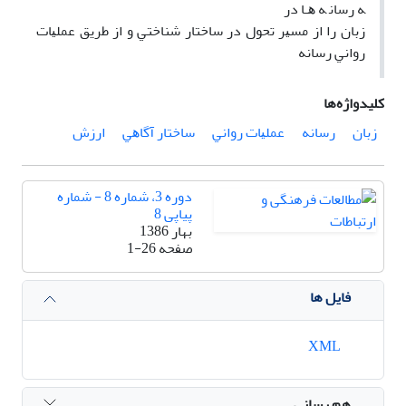
ﻪ رﺳﺎﻧ ﻪ ﻫـﺎ در
زﺑﺎن را از ﻣﺴﻴﺮ ﺗﺤﻮل در ﺳﺎﺧﺘﺎر ﺷﻨﺎﺧﺘﻲ و از ﻃﺮﻳﻖ ﻋﻤﻠﻴﺎت
رواﻧﻲ رﺳﺎﻧﻪ
کلیدواژه‌ها
زﺑﺎن
رﺳﺎﻧﻪ
ﻋﻤﻠﻴﺎت رواﻧﻲ
ﺳﺎﺧﺘﺎر آﮔﺎﻫﻲ
ارزش
دوره 3، شماره 8 - شماره
پیاپی 8
بهار 1386
صفحه
1-26
فایل ها
XML
هم رسانی