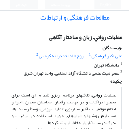
English
ورود به سامانه
ثبت نام
مطالعات فرهنگی و ارتباطات
ﻋﻤﻠﻴﺎت رواﻧﻲ، زﺑﺎن و ﺳﺎﺧﺘﺎر آگاهی
نویسندگان
2
1
علی اکبر فرهنگی
روح الله احمدزاده کرمانی
1
دانشگاه تهران
2
ﻋﻀﻮ هیت ﻋﻠﻤﻲ داﻧﺸﮕﺎه آزاد اﺳﻼﻣﻲ، واﺣﺪ ﺗﻬﺮان ﺷﺮق
چکیده
ﻋﻤﻠﻴﺎت رواﻧﻲ، ﺗﻼﺷﻬﺎی ﺑﺮﻧﺎﻣﻪ رﻳﺰی ﺷﺪ ه ای اﺳﺖ ﺑﺮای
ﺗﻐﻴﻴـﺮ ادراﻛـﺎت و در ﻧﻬﺎﻳـﺖ رﻓﺘـﺎر ﻣﺨﺎﻃﺒﺎن ﻣﻌﻴ ﻦ .اﺟﺮا و
اﻧﺠﺎم ﻣﻮﻓﻘﻴ ﺖ آﻣﻴﺰ ﺳﻨﺎرﻳﻮی ﻋﻤﻠﻴﺎت رواﻧﻲ ﺗﻮﺳﻂ رﺳﺎﻧﻪ ﻫﺎ،
ﻣﺴـﺘﻠﺰم روﺷـﻬﺎ و اﺑﺰارﻫـﺎی ﻣـﻮرد اﺳـﺘﻔﺎده در ﺗﺮﻏﻴـﺐ و
،درک درﺳﺖ آﻧﺎن از ﻣﺨﺎﻃﺒـﺎن، ﺷـﮕﺮدﻫا