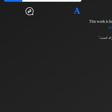
This work is l
.
At
زاد است"