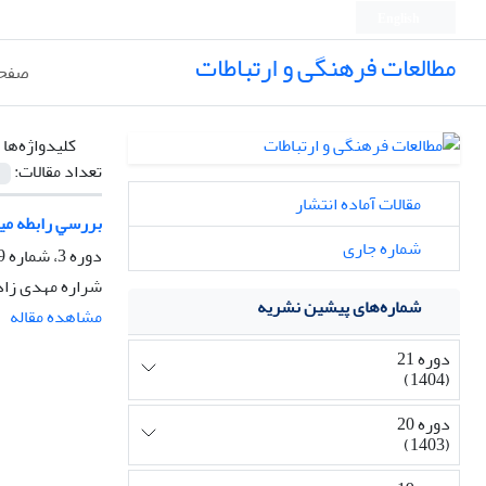
English
مطالعات فرهنگی و ارتباطات
صفحه
کلیدواژه‌ها 
تعداد مقالات:
مقالات آماده انتشار
ﺑﺮرﺳﻲ راﺑﻄﻪ میا
شماره جاری
دوره 3، شماره 9، پاییز 1386، صفحه
شراره مهدی زاده
شماره‌های پیشین نشریه
مشاهده مقاله
دوره 21
(1404)
دوره 20
(1403)