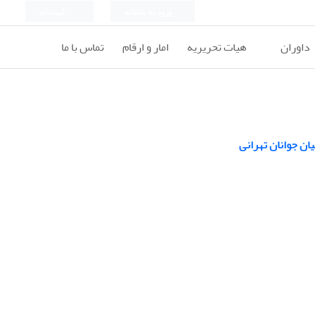
ورود به سامانه
ثبت نام
داوران
هیات تحریریه
امار و ارقام
تماس با ما
یان ﺟﻮاﻧﺎن تهرانی