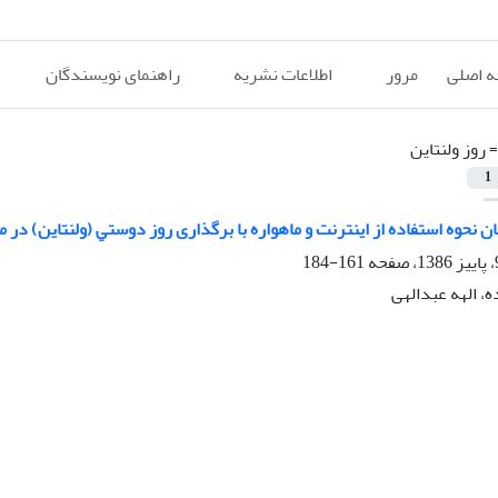
 اصلی
مرور
اطلاعات نشریه
راهنمای نویسندگان
=
روز وﻟﻨﺘﺎﻳﻦ
1
ن ﻧﺤﻮه اﺳﺘﻔﺎده از اﻳﻨﺘﺮﻧﺖ و ماهواره ﺑﺎ ﺑﺮﮔﺬاری روز دوﺳﺘﻲ (ولنتاین) در م
161-184
، الهه عبدالهی