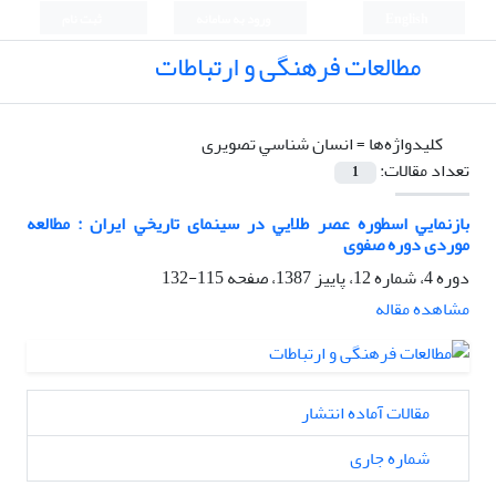
English
ورود به سامانه
ثبت نام
مطالعات فرهنگی و ارتباطات
کلیدواژه‌ها =
اﻧﺴﺎن ﺷﻨﺎﺳﻲ ﺗﺼﻮﻳﺮی
تعداد مقالات:
1
ﺑﺎزﻧﻤﺎﻳﻲ اﺳﻄﻮره ﻋﺼﺮ ﻃﻼﻳﻲ در سینمای ﺗﺎرﻳﺨﻲ اﻳﺮان : مطالعه
موردی دوره صفوی
دوره 4، شماره 12، پاییز 1387، صفحه
115-132
مشاهده مقاله
مقالات آماده انتشار
شماره جاری