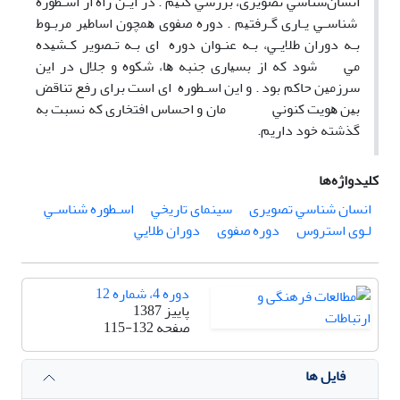
اﻧﺴﺎنﺷﻨﺎﺳﻲ ﺗﺼﻮﻳﺮی، ﺑﺮرﺳﻲ ﻛﻨﻴﻢ . در اﻳـﻦ راه از اﺳـﻄﻮره
ﺷﻨﺎﺳـﻲ ﻳـﺎری ﮔـﺮﻓﺘﻴﻢ . دوره ﺻﻔﻮی ﻫﻤﭽﻮن اﺳﺎﻃﻴﺮ ﻣﺮﺑـﻮط
ﺑـﻪ دوران ﻃﻼﻳـﻲ، ﺑـﻪ ﻋﻨـﻮان دوره ای ﺑـﻪ ﺗـﺼﻮﻳﺮ ﻛـﺸﻴﺪه
ﻣﻲ ﺷﻮد ﻛﻪ از ﺑﺴﻴﺎری ﺟﻨﺒﻪ ﻫﺎ، ﺷﻜﻮه و ﺟﻼل در اﻳﻦ
ﺳﺮزﻣﻴﻦ ﺣﺎﻛﻢ ﺑﻮد . و اﻳﻦ اﺳـﻄﻮره ای اﺳﺖ ﺑﺮای رﻓﻊ ﺗﻨﺎﻗﺾ
ﺑﻴﻦ ﻫﻮﻳﺖ ﻛﻨﻮﻧﻲ ﻣﺎن و اﺣﺴﺎس اﻓﺘﺨﺎری ﻛﻪ ﻧﺴﺒﺖ ﺑﻪ
ﮔﺬﺷﺘﻪ ﺧﻮد دارﻳﻢ.
کلیدواژه‌ها
اﻧﺴﺎن ﺷﻨﺎﺳﻲ ﺗﺼﻮﻳﺮی
سینمای ﺗﺎرﻳﺨﻲ
اﺳـﻄﻮره ﺷﻨﺎﺳـﻲ
ﻟـﻮی اﺳﺘﺮوس
دوره ﺻﻔﻮی
دوران ﻃﻼﻳﻲ
دوره 4، شماره 12
پاییز 1387
صفحه
115-132
فایل ها