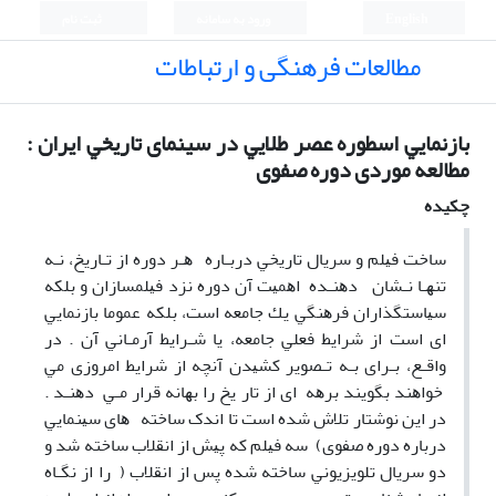
English
ورود به سامانه
ثبت نام
مطالعات فرهنگی و ارتباطات
ﺑﺎزﻧﻤﺎﻳﻲ اﺳﻄﻮره ﻋﺼﺮ ﻃﻼﻳﻲ در سینمای ﺗﺎرﻳﺨﻲ اﻳﺮان :
مطالعه موردی دوره صفوی
چکیده
ﺳﺎﺧﺖ ﻓﻴﻠﻢ و ﺳﺮﻳﺎل ﺗﺎرﻳﺨﻲ درﺑـﺎره ﻫـﺮ دوره از ﺗـﺎرﻳﺦ، ﻧـﻪ
ﺗﻨﻬـﺎ ﻧـﺸﺎن دﻫﻨـﺪه اﻫﻤﻴﺖ آن دوره ﻧﺰد ﻓﻴﻠﻤﺴﺎزان و ﺑﻠﻜﻪ
ﺳﻴﺎﺳﺘﮕﺬاران ﻓﺮﻫﻨﮕﻲ ﻳﻚ ﺟﺎﻣﻌﻪ اﺳﺖ، ﺑﻠﻜﻪ ﻋﻤﻮﻣﺎ ﺑﺎزﻧﻤﺎﻳﻲ
ای اﺳﺖ از ﺷﺮاﻳﻂ ﻓﻌﻠﻲ ﺟﺎﻣﻌﻪ، ﻳﺎ ﺷـﺮاﻳﻂ آرﻣـﺎﻧﻲ آن . در
واﻗـﻊ، ﺑـﺮای ﺑـﻪ ﺗـﺼﻮﻳﺮ ﻛﺸﻴﺪن آﻧﭽﻪ از ﺷﺮاﻳﻂ اﻣﺮوزی ﻣﻲ
ﺧﻮاﻫﻨﺪ ﺑﮕﻮﻳﻨﺪ ﺑﺮﻫﻪ ای از ﺗﺎر ﻳﺦ را ﺑﻬﺎﻧﻪ ﻗﺮار ﻣـﻲ دﻫﻨـﺪ .
در اﻳﻦ ﻧﻮﺷﺘﺎر ﺗﻼش ﺷﺪه اﺳﺖ ﺗﺎ اﻧﺪک ﺳﺎﺧﺘﻪ ﻫﺎی ﺳﻴﻨﻤﺎﻳﻲ
درﺑﺎره دوره ﺻﻔﻮی) ﺳﻪ ﻓﻴﻠﻢ ﻛﻪ ﭘﻴﺶ از اﻧﻘﻼب ﺳﺎﺧﺘﻪ ﺷﺪ و
دو ﺳﺮﻳﺎل ﺗﻠﻮﻳﺰﻳﻮﻧﻲ ﺳﺎﺧﺘﻪ ﺷﺪه ﭘﺲ از اﻧﻘﻼب ( را از ﻧﮕـﺎه